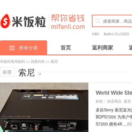
HBX
Baltini CLOSED
首页
返利商家
所有分类
米饭粒海淘返利
>>
优惠列表
>> 索尼
索尼
标签
World Wide
标签：
热卖商品
索尼
多款Sony 索尼蓝
BDPS7200 为
S7200 拥有4K ...
阅