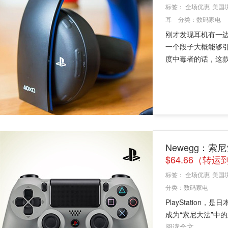
标签：
全场优惠
美国
耳
分类：
数码家电
刚才发现耳机有一
一个段子大概能够
度中毒者的话，这款索
Newegg：索尼
$64.66（转运
标签：
全场优惠
美国
分类：
数码家电
PlayStatio
成为“索尼大法”中
阅读全文