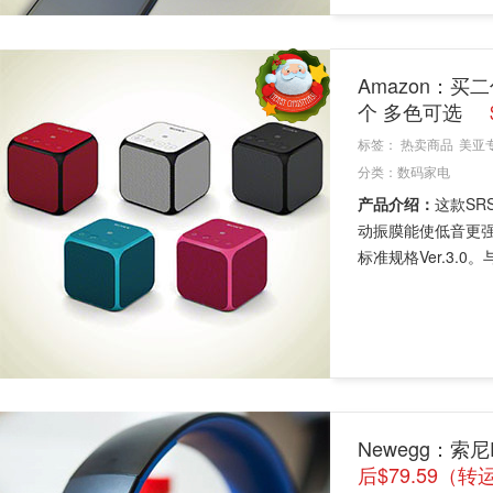
Amazon：买二
个 多色可选
标签：
热卖商品
美亚
分类：
数码家电
产品介绍：
这款SR
动振膜能使低音更
标准规格Ver.3.0。
Newegg：索
后$79.59（转