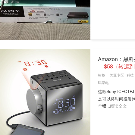
Amazon：黑
$58（转运到
标签：
美亚专区
科技
码家电
这款Sony ICFC1P
是可以将时间投射
个
镭
...
阅读全文