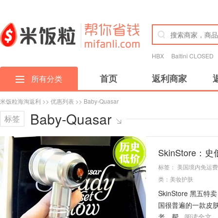
HBX
Baltini CLOSED
首页
返利商家
所有分类
米饭粒海淘返利
>>
优惠列表
>> Baby-Quasar
Baby-Quasar
标签
SkinStore
标签：
美国境内免运费
类：
美妆护肤
SkinStore 黑五
国很普遍的一款皮
老，帮...
阅读全文