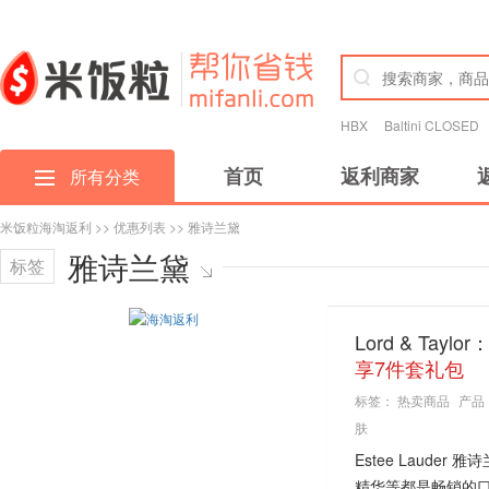
HBX
Baltini CLOSED
首页
返利商家
所有分类
米饭粒海淘返利
>>
优惠列表
>> 雅诗兰黛
雅诗兰黛
标签
Lord & Tay
享7件套礼包
标签：
热卖商品
产品
肤
Estee Laud
精华等都是畅销的