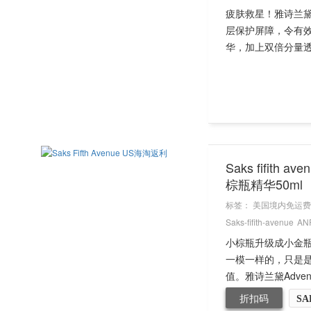
疲肤救星！雅诗兰
层保护屏障，令有
华，加上双倍分量透
Saks fifi
棕瓶精华50ml
标签：
美国境内免运费
Saks-fifith-avenue
AN
小棕瓶升级成小金
一模一样的，只是
值。雅诗兰黛Advence 
折扣码
SA