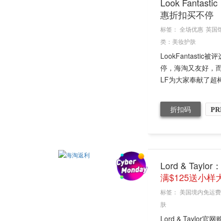
Look Fant
惠折扣买不停
标签：
全场优惠
英国
类：
美妆护肤
LookFantas
停，海淘又友好，
LF为大家奉献了超棒
折扣码
PR
Lord & Ta
满$125送小样
标签：
美国境内免运费
肤
Lord & Tay