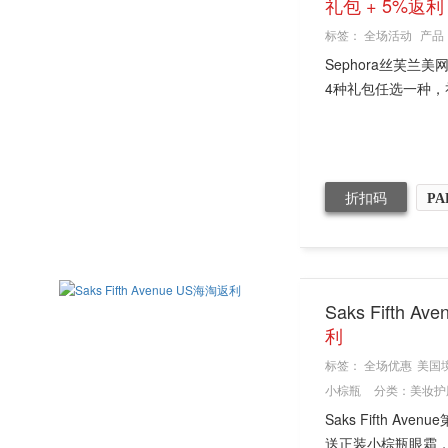
礼包 + 5%返利
标签：
全场活动
产品
Sephora丝芙兰美
4种礼包任选一种，礼包包括：
折扣码
PA
Saks Fift
利
标签：
全场优惠
美国
小棕瓶
分类：
美妆护
Saks Fifth
送正装小棕瓶眼霜