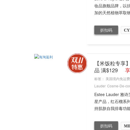
妆品旗舰品牌，以
加的天然植物萃取物能
折扣码
CY
【米饭粒专享】CO
品 满$129
享
标签：
美国境内免运费
Lauder
Cosme-De-co
Estee Laud
星产品，红石榴系
持肌肤自我排毒功能。
折扣码
MI