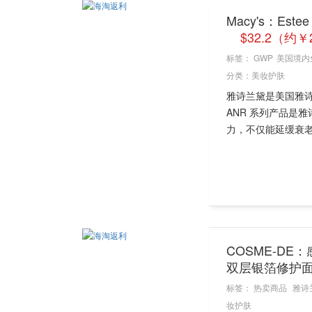
Macy's：Es
$32.2（约
标签：
GWP
美国境内
分类：
美妆护肤
雅诗兰黛是美国雅
ANR 系列产品是
力，不仅能延缓衰老
COSME-DE
双层银箔修护
标签：
热卖商品
雅诗
妆护肤