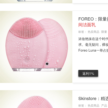
FOREO：限量
间洁面乳
标签：
热卖商品
限量
浓妆艳抹在这个时
求。毫无疑问，裸
Foreo Luna一举
返利1%
Skinstore：
标签：
热卖商品
产品