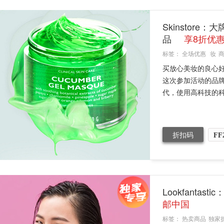
Skinstor
品
享8折优
标签：
全场优惠
妆
买放心美妆的良心好
这次参加活动的品牌
代，使用高科技的科
折扣码
FF
Lookfanta
邮中国
标签：
热卖商品
独家