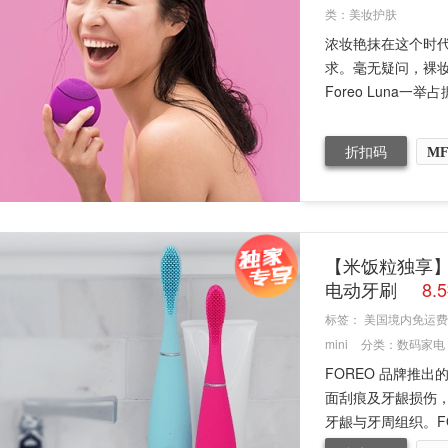
类：
美妆护肤
浓妆艳抹在这个时
求。毫无疑问，裸
Foreo Luna一举
折扣码
MF
【米饭粒独享】FO
电动牙刷
8.
标签：
美国境内免运费
mini
分类：
数码家电
FOREO 品牌推
面刮痕及牙龈损伤
牙龈与牙周组织。FORE