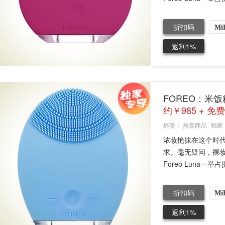
折扣码
Mi
返利1%
FOREO：米饭
约￥985 + 免
标签：
热卖商品
独家
浓妆艳抹在这个时
求。毫无疑问，裸
Foreo Luna一举
折扣码
Mi
返利1%