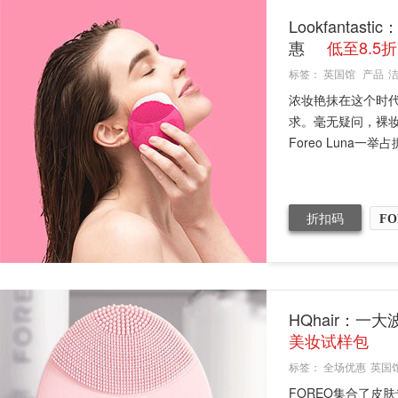
Lookfanta
惠
低至8.5折
标签：
英国馆
产品
浓妆艳抹在这个时
求。毫无疑问，裸
Foreo Luna一举
折扣码
FO
HQhair：一
美妆试样包
标签：
全场优惠
英国
FOREO集合了皮