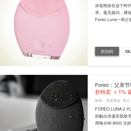
浓妆艳抹在这个时
求。毫无疑问，裸
Foreo Luna一举
折扣码
SK
Foreo：父亲
折特卖 + 1% 
标签：
热卖商品
男士
FOREO LUNA
的触点传递至肌肤
用每分钟 8000 次的.