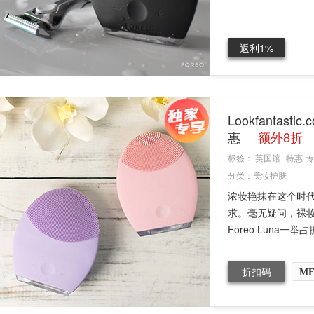
返利1%
Lookfantas
惠
额外8折
标签：
英国馆
特惠
分类：
美妆护肤
浓妆艳抹在这个时
求。毫无疑问，裸
Foreo Luna一举
折扣码
MF