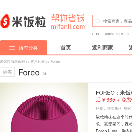
HBX
Baltini CLOSED
首页
返利商家
所有分类
米饭粒海淘返利
>>
优惠列表
>> Foreo
Foreo
标签
FOREO：米饭粒
后￥665 + 免
标签：
热卖商品
独家
浓妆艳抹在这个时
求。毫无疑问，裸
Foreo Luna一举