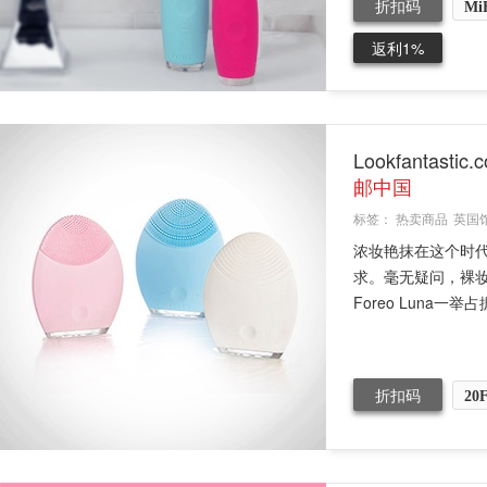
折扣码
Mi
返利1%
Lookfantas
邮中国
标签：
热卖商品
英国
浓妆艳抹在这个时
求。毫无疑问，裸
Foreo Luna一举
折扣码
20