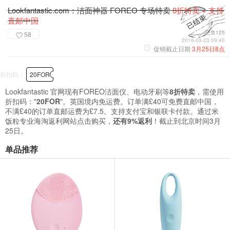
Lookfantastic.com：洁面神器 FOREO 专场特卖
8折特卖 + 支持
直邮中国
已售125
58
2016-03-23 09:40
促销截止日期
3月25日8点
折扣码：
20FOR
Lookfantastic 官网现有FOREO洁面仪、电动牙刷等
8折特卖
，需使用
折扣码："
20FOR
"。英国境内免运费。订单满£40可免费直邮中国，
不满£40的订单直邮运费为£7.5。支持支付宝和银联卡付款。通过米
饭粒专业海淘返利网站点击购买，
还有9%返利
！截止到北京时间3月
25日。
单品推荐