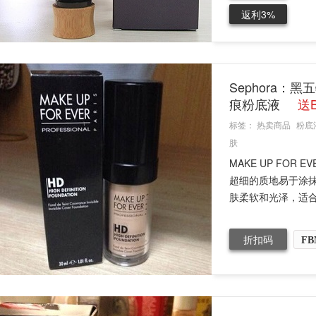
返利3%
Sephora：黑
痕粉底液
送B
标签：
热卖商品
粉底
肤
MAKE UP FO
超细的质地易于涂
肤柔软和光泽，适合所
折扣码
FB