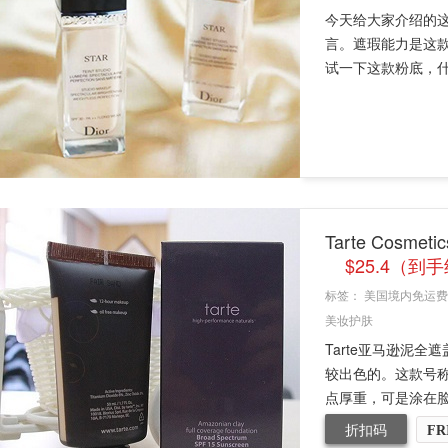
今天给大家介绍的这
言。遮瑕能力是这
试一下这款粉底，什么
Tarte Co
$25.4（到
标签：
美国境内免运费
美妆护肤
Tarte亚马逊泥
较出色的。这款号
点厚重，可是涂在脸
折扣码
FR