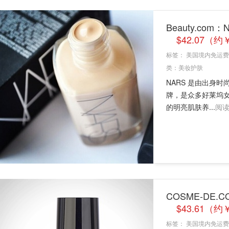
Beauty.com
$42.07（约
标签：
美国境内免运费
类：
美妆护肤
NARS 是由出身时尚
牌，是众多好莱坞女
的明亮肌肤养...
阅
COSME-DE.C
$43.61（约
标签：
美国境内免运费