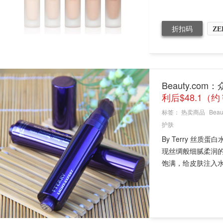
折扣码
ZE
Beauty.co
利后$48.1（约
标签：
热卖商品
Beau
护肤
By Terry 
现丝绸般细腻柔润
饱满，给皮肤注入水