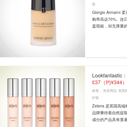
肤
Giorgio Ar
购率高达70%。连
盖瑕疵，却无厚重的粉
Lookfantas
£37（约¥344
标签：
热卖商品
英国
护肤
Zelens 是英国高
品牌秉持着自然提
成分的产品具有显著的