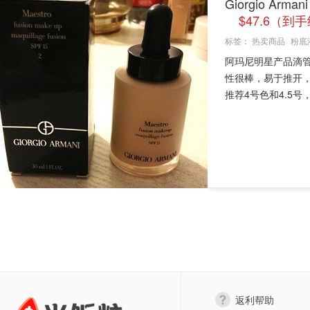
Giorgio Ar
$47.6（到
标签：
热卖商品
粉底
阿玛尼明星产品滴
性很棒，易于推开，
推荐4号色和4.5号
返利帮助