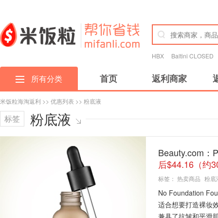
HBX
Baltini CLOSED
首页
返利商家
所有分类
米饭粒海淘返利
>>
优惠列表
>> 粉底液
粉底液
标签
Beauty.com：
后$44.16（约
标签：
热卖商品
粉底
No Foundati
适合想要打造裸妆
兼具了抗皱和平滑肌.