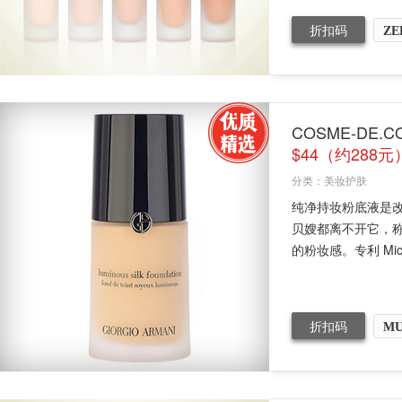
折扣码
ZE
COSME-DE.C
$44（约288
分类：
美妆护肤
纯净持妆粉底液是改
贝嫂都离不开它，
的粉妆感。专利 Micro-f
折扣码
MU