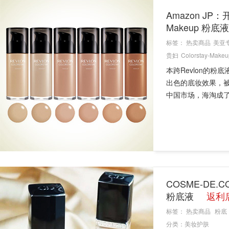
Amazon JP：
Makeup 粉底
标签：
热卖商品
美亚
贵妇
Colorstay-Makeu
本跨Revlon的粉
出色的底妆效果，
中国市场，海淘成了
COSME-DE
粉底液
返利后
标签：
热卖商品
粉底
分类：
美妆护肤