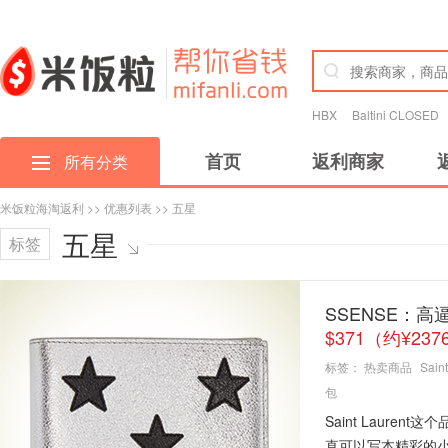
HBX
Baltini CLOSED
首页
返利商家
所有分类
米饭粒海淘返利
>>
优惠列表
>> 五星
五星
标签
SSENSE：高逼
$371（约¥23
标签：
热卖商品
Sain
包
Saint Laure
直可以写本精彩的小说