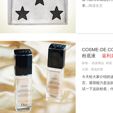
丰...
阅读全文
COSME-DE
粉底液
返利后
标签：
热卖商品
粉底
分类：
美妆护肤
今天给大家介绍的这
言。遮瑕能力是这
试一下这款粉底，什么