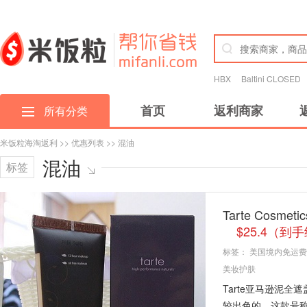
HBX
Baltini CLOSED
首页
返利商家
所有分类
米饭粒海淘返利
>>
优惠列表
>> 混油
混油
标签
Tarte Co
$25.4（到
标签：
美国境内免运费
美妆护肤
Tarte亚马逊泥
较出色的。这款号