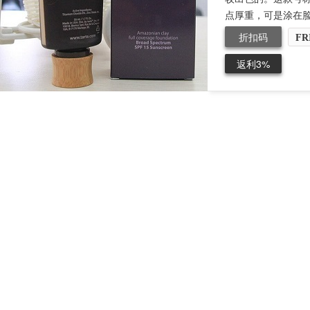
点厚重，可是涂在脸
折扣码
FR
返利3%