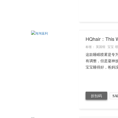
HQhair：Thi
标签：
英国馆
宝宝
这款睡眠喷雾是专为
有调整，但是凝神
宝宝睡得好，爸妈没烦
折扣码
SA