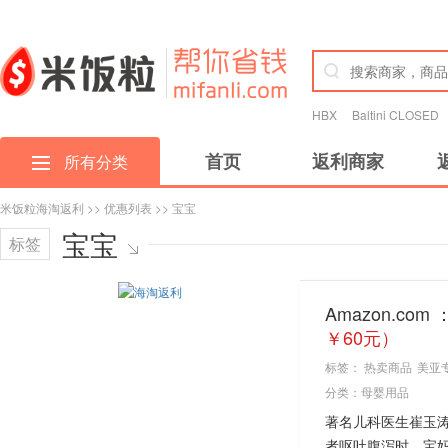
HBX
Baltini CLOSED
首页
返利商家
所有分类
米饭粒海淘返利
>>
优惠列表
>> 宝宝
宝宝
标签
Amazon.co
￥60元）
标签：
热卖商品
美亚
分类：
母婴用品
著名儿科医生崔玉
者呕吐腹泻时，宝