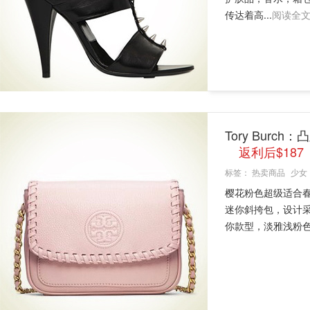
传达着高...
阅读全
Tory Bur
返利后$187
标签：
热卖商品
少女
樱花粉色超级适合春天
迷你斜挎包，设计采
你款型，淡雅浅粉色调