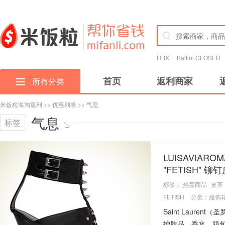
HBX
Baltini CLOSED
首页
返利商家
所有分类
米饭粒海淘返利
>>
优惠列表
>> 气息
气息
标签
LUISAVIAR
"FETISH" 
标签：
热卖商品
皮革
FETISH
分类：
服饰
Saint Laure
护肤品，香水，箱包，