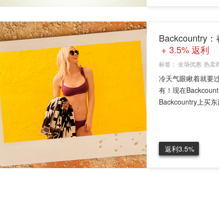
Backcoun
+ 3.5% 返利
标签：
全场优惠
热卖
冷天气眼瞅着就要
有！现在Backco
Backcountry上买
返利3.5%