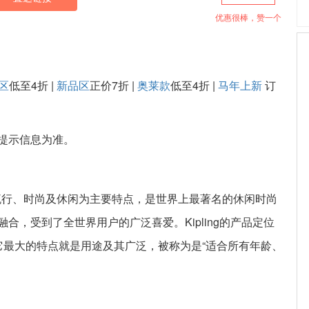
优惠很棒，赞一个
区
低至4折 |
新品区
正价7折 |
奥莱款
低至4折 |
马年上新
订
提示信息为准。
立，以流行、时尚及休闲为主要特点，是世界上最著名的休闲时尚
合，受到了全世界用户的广泛喜爱。Kipling的产品定位
。它最大的特点就是用途及其广泛，被称为是“适合所有年龄、