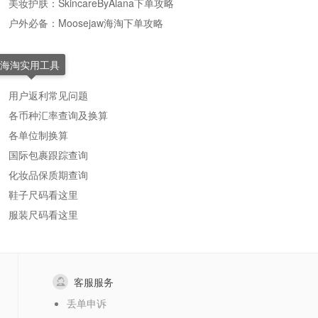
美妆护肤：SkincareByAlana下单攻略
户外必备：Moosejaw海淘下单攻略
海淘实用工具
用户返利常见问题
各币种汇率查询及换算
各单位制换算
国际包裹跟踪查询
化妆品保质期查询
鞋子尺码看这里
服装尺码看这里
客服服务
丢单申诉