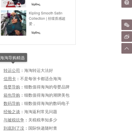
Kipling Smooth Satin
Collection | 丝缎质感超
爱，
海淘导购精选
转运公司
：
海淘转运大法好
信用卡
：
不是每张卡都适合海淘
母婴导购
：
细数值得海淘的母婴品牌
箱包导购
：
细数值得海淘的潮牌美包
数码导购
：
细数值得海淘的数码电子
经验之谈
：
海淘返利常见问题
与被税抗争
：
关税税率知多少
到底到了没
：
国际快递随时查