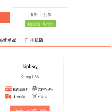
登录
注册
注册就送5美元哦~
热销单品
手机版
Kipling USA
国内信用卡
支持PayPal
支持转运
可直邮
3%
去购物，拿
返利