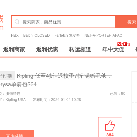
搜索
HBX
Baltini CLOSED
Farfetch 发发奇
NET-A-PORTER APAC
返利商家
返利优惠
转运频道
年中大促
Kipling 低至4折+返校季7折 满赠毛毯，
已过期
arysa单肩包$34
类：
服饰箱包
已售：90
：Kipling USA
发布时间：2026-01-04 10:28
384
直达链接