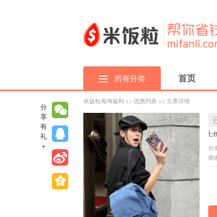
首页
所有分类
米饭粒海淘返利
>>
优惠列表
>> 文章详情
分
享
有
L
礼
+
分
商家