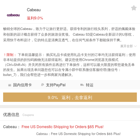
Cabeau
返利9.0%
畅销全球的Cabeau，致力于让旅行更舒适。获得专利的旅行枕头系列，舒适的佩戴体验
和创新的设计概念获得了众多的旅游业奖项。 Cabeau S3是Cabeau全新设计的U形枕，
采用快干布料设计，它的特点是清爽且透气，在任何气候条件下都能保持干爽。
展开全部
！限制：
下单前温馨提示： 购买礼品卡或使用礼品卡支付的订单均无法获得返利；使用
非本站提供的折扣码购物无法获得返利。建议您使用Chrome浏览器无痕模式
（Ctrl+Shift+N）并关闭所有插件后再进行下单操作，这样可以最大限度的帮您避免丢单
的发生。如果出现丢单问题您也可以在专属小群中联系微信客服经理(微信号：
bufan_7)，我们会帮您进一步和商家沟通解决。
国内信用卡
支持PayPal
转运
9.0% 返利，去拿返利
优惠信息
· Coupons
Cabeau：
Free US Domestic Shipping for Orders $65 Plus!
Cabeau：Free US Domestic Shipping for Orders $65 Plus!