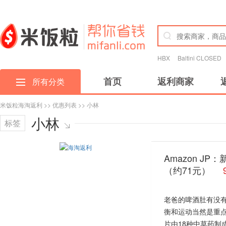
HBX
Baltini CLOSED
首页
返利商家
所有分类
米饭粒海淘返利
>>
优惠列表
>> 小林
小林
标签
Amazon JP
（约71元）
老爸的啤酒肚有没
衡和运动当然是重
片由18种中草药制