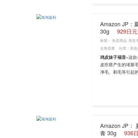
Amazon JP
30g
929日
标签：
热卖商品
美亚
去角质膏
分类：
美妆
鸡皮妹子福音~
这款
皮疙瘩产生的堵塞
净毛、剃毛等引起的
Amazon JP
膏 30g
936