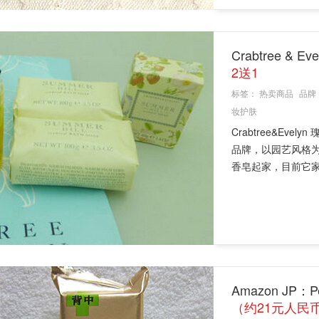
Crabtree 
2送1
标签：
热卖商品
品牌
妆护肤
Crabtree&E
品牌，以园艺风格
香皂起家，目前它家最
Amazon JP
（约21元人民