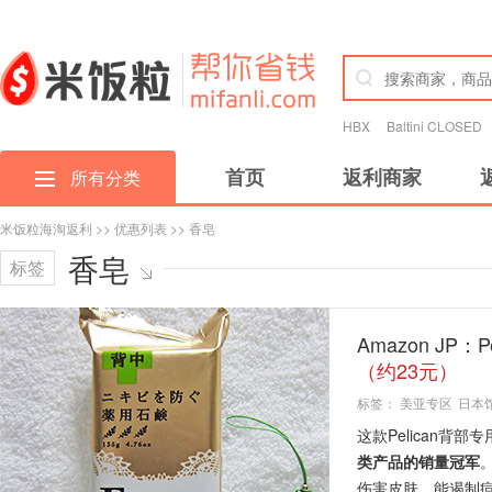
HBX
Baltini CLOSED
首页
返利商家
所有分类
米饭粒海淘返利
>>
优惠列表
>> 香皂
香皂
标签
Amazon JP
（约23元）
标签：
美亚专区
日本
这款Pelican
类产品的销量冠军
伤害皮肤，能遏制痘