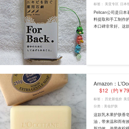
标签：
美亚专区
日本
Pelican公司
料提取和手工制作
本口碑非常好。这款Pel
Amazon：L'
$12（约￥7
标签：
历史新低价
美
分类：
美妆护肤
这款乳木果护肤香
油，带来温和而有
新功效，并带有柠檬