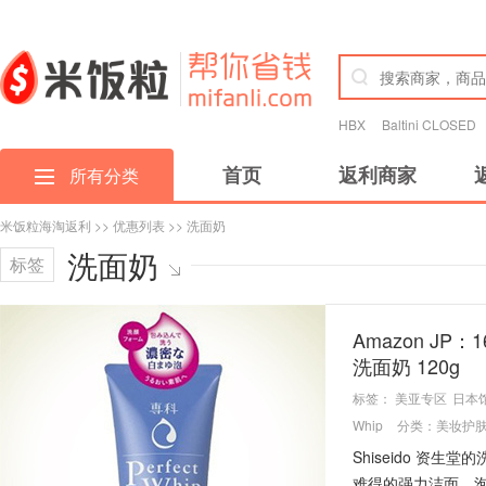
HBX
Baltini CLOSED
首页
返利商家
所有分类
米饭粒海淘返利
>>
优惠列表
>> 洗面奶
洗面奶
标签
Amazon JP：1
洗面奶 120g
标签：
美亚专区
日本
Whip
分类：
美妆护
Shiseido 
难得的强力洁面，