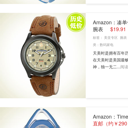
Amazon：凑单
腕表
$19.9
标签：
美亚专区
腕表
类：
数码家电
天美时是拥有百年历
在天美时是美国最畅
神，独一无二...
阅
Amazon：Ti
直邮（约￥290