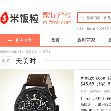
HBX
Baltini CLOSED
首页
返利商家
所有分类
米饭粒海淘返利
>>
优惠列表
>> 天美时
天美时
标签
Amazon.com
$45.58（约3
标签：
热卖商品
美国
Timex 天美时 T
品线之一。采用石
的INDIGLO...
阅读