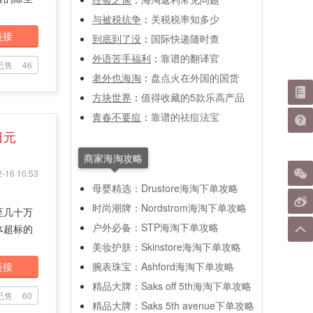
与被税抗争
：
关税税率知多少
链接
到底到了没
：
国际快递随时查
外语苦手福利
：
靠谱的翻译官
已售
46
老外也海淘
：
盘点火在外国的国货
方块世界
：
值得收藏的5款乐高产品
青春不要痘
：
靠谱的祛痘法宝
日元
商家海淘攻略
-16 10:53
母婴精选：Drustore海淘下单攻略
时尚潮牌：Nordstrom海淘下单攻略
至几十万
户外必备：STP海淘下单攻略
体超标的
美妆护肤：Skinstore海淘下单攻略
链接
腕表珠宝：Ashford海淘下单攻略
精品大牌：Saks off 5th海淘下单攻略
已售
60
精品大牌：Saks 5th avenue下单攻略