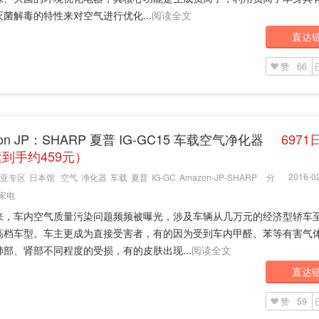
菌解毒的特性来对空气进行优化...
阅读全文
直达
赞
66
on JP：SHARP 夏普 IG-GC15 车载空气净化器
6971
到手约459元）
2016-02
亚专区
日本馆
空气
净化器
车载
夏普
IG-GC
Amazon-JP-SHARP
分
家电
来，车内空气质量污染问题频频被曝光，涉及车辆从几万元的经济型轿车
高档车型。车主更成为直接受害者，有的因为受到车内甲醛、苯等有害气
肺部、肾部不同程度的受损，有的皮肤出现...
阅读全文
直达
赞
59