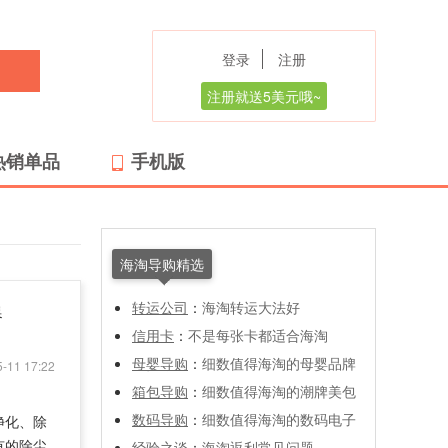
登录
注册
注册就送5美元哦~
热销单品
手机版
海淘导购精选
转运公司
：
海淘转运大法好
器
信用卡
：
不是每张卡都适合海淘
母婴导购
：
细数值得海淘的母婴品牌
-11 17:22
箱包导购
：
细数值得海淘的潮牌美包
数码导购
：
细数值得海淘的数码电子
净化、除
有的除尘
经验之谈
：
海淘返利常见问题