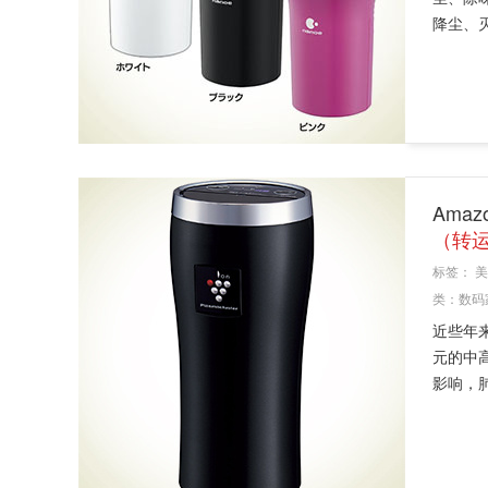
降尘、灭
Amaz
（转运
标签：
美
类：
数码
近些年
元的中
影响，