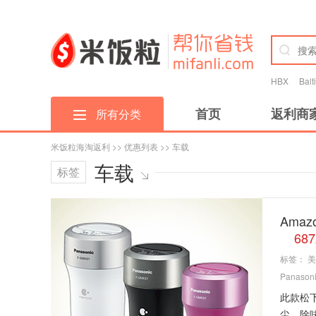
HBX
Bal
首页
返利商
所有分类
米饭粒海淘返利
>>
优惠列表
>> 车载
车载
标签
Amaz
68
标签：
美
Panason
此款松下
尘、除