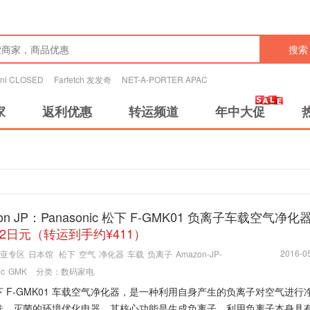
搜索
tini CLOSED
Farfetch 发发奇
NET-A-PORTER APAC
家
返利优惠
转运频道
年中大促
on JP：Panasonic 松下 F-GMK01 负离子车载空气净化
72日元（转运到手约¥411）
2016-05
亚专区
日本馆
松下
空气
净化器
车载
负离子
Amazon-JP-
ic
GMK
分类：
数码家电
 F-GMK01 车载空气净化器，是一种利用自身产生的负离子对空气进行
味、灭菌的环境优化电器，其核心功能是生成负离子，利用负离子本身具