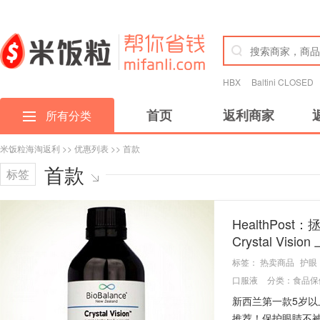
HBX
Baltini CLOSED
首页
返利商家
所有分类
米饭粒海淘返利
>>
优惠列表
>> 首款
首款
标签
HealthPos
Crystal Visi
标签：
热卖商品
护眼
口服液
分类：
食品保
新西兰第一款5岁以
推荐！保护眼睛不被电子屏