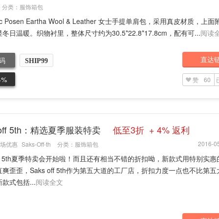
分类：
服饰箱包
ac Posen Eartha Wool & Leather 女士手提单肩包，采用真皮材质，上
冬日温暖。织物衬里，整体尺寸约为30.5*22.8*17.8cm，配有可...
阅读
直达
码
SHIP99
4%
赞
60
 off 5th：精选夏季服装特卖
低至3折 + 4% 返利
2016-05
场优惠
Saks-Off-th
分类：
服饰箱包
 off 5th夏季特卖会开始啦！而且还有相当不错的折扣呦，新款式用特别实
爽歪歪，Saks off 5th作为第五大道的工厂店，折扣力度一点也不比第
款式包括...
阅读全文