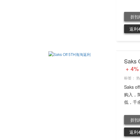
折扣
返利
Sak
+ 4%
标签：
热
Saks
购入，简
低，千余
折扣
返利