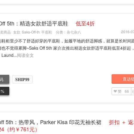
s Off 5th：精选女款舒适平底鞋
低至4折
2016-07
卖商品
女款
Saks-Off-th
平底鞋
分类：
杂七杂八
的鞋柜里少不了舒适好穿的平底鞋，如履平地的舒适脚感，就算是长时间跟J
也不觉得累脚~Saks Off 5th 家介次推出精选女款舒适平底鞋低至4折起
 Laund...
阅读全文
直达
码
SHIP99
4%
赞
66
 off 5th：热带风，Parker Kisa 印花无袖长裙
折扣 ＋ 
.24（约￥761元）