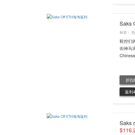
Sak
标签：
热
鞋控们
街神马滴
Chinese
折扣
返利
Saks
$116