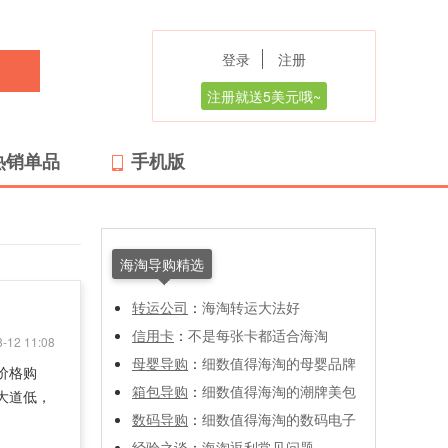
登录
注册
注册就送5美元哦~
热销单品
手机版
海淘导购精选
转运公司
：
海淘转运大法好
信用卡
：
不是每张卡都适合海淘
-12 11:08
母婴导购
：
细数值得海淘的母婴品牌
的价格购
箱包导购
：
细数值得海淘的潮牌美包
五大道低，
数码导购
：
细数值得海淘的数码电子
经验之谈
：
海淘返利常见问题