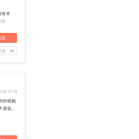
面附有羊
全文
链接
已售
88
-24 13:18
惠的价格购
五大道低，