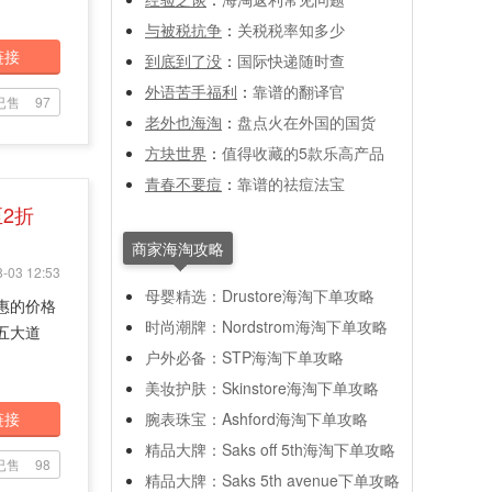
与被税抗争
：
关税税率知多少
链接
到底到了没
：
国际快递随时查
外语苦手福利
：
靠谱的翻译官
已售
97
老外也海淘
：
盘点火在外国的国货
方块世界
：
值得收藏的5款乐高产品
青春不要痘
：
靠谱的祛痘法宝
2折
商家海淘攻略
-03 12:53
母婴精选：Drustore海淘下单攻略
实惠的价格
时尚潮牌：Nordstrom海淘下单攻略
第五大道
户外必备：STP海淘下单攻略
美妆护肤：Skinstore海淘下单攻略
链接
腕表珠宝：Ashford海淘下单攻略
精品大牌：Saks off 5th海淘下单攻略
已售
98
精品大牌：Saks 5th avenue下单攻略