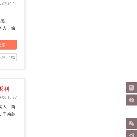
-07 10:31
之感。
购入，简
链接
已售
102
 返利
-06 16:37
购入，简
低，千余款