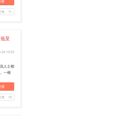
链接
已售
71
低至
-24 10:23
潮流人士都
它。一根
链接
已售
70