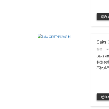
返利
Sak
标签：
全
Saks
特别实惠
不比第五
返利