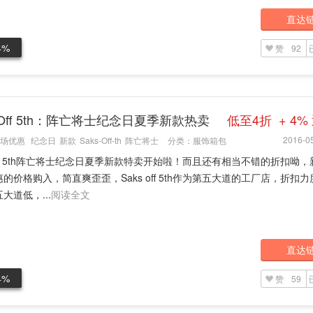
直达
4%
赞
92
s Off 5th：阵亡将士纪念日夏季新款热卖
低至4折 + 4%
2016-05
场优惠
纪念日
新款
Saks-Off-th
阵亡将士
分类：
服饰箱包
 off 5th阵亡将士纪念日夏季新款特卖开始啦！而且还有相当不错的折扣呦
的价格购入，简直爽歪歪，Saks off 5th作为第五大道的工厂店，折扣
大道低，...
阅读全文
直达
4%
赞
59