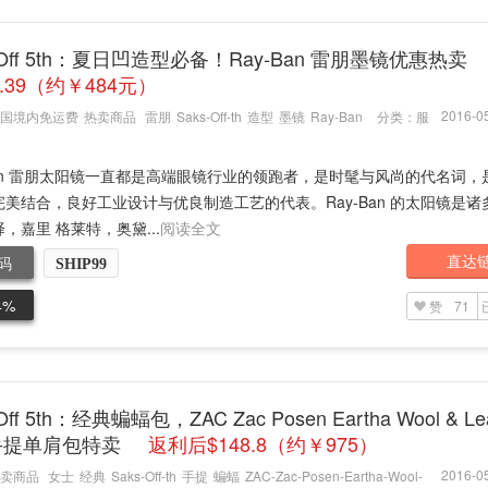
s Off 5th：夏日凹造型必备！Ray-Ban 雷朋墨镜优惠热卖
4.39（约￥484元）
2016-05
国境内免运费
热卖商品
雷朋
Saks-Off-th
造型
墨镜
Ray-Ban
分类：
服
-Ban 雷朋太阳镜一直都是高端眼镜行业的领跑者，是时髦与风尚的代名词，
完美结合，良好工业设计与优良制造工艺的代表。Ray-Ban 的太阳镜是诸
，嘉里 格莱特，奥黛...
阅读全文
直达
码
SHIP99
4%
赞
71
Off 5th：经典蝙蝠包，ZAC Zac Posen Eartha Wool & Lea
手提单肩包特卖
返利后$148.8（约￥975）
2016-05
卖商品
女士
经典
Saks-Off-th
手提
蝙蝠
ZAC-Zac-Posen-Eartha-Wool-