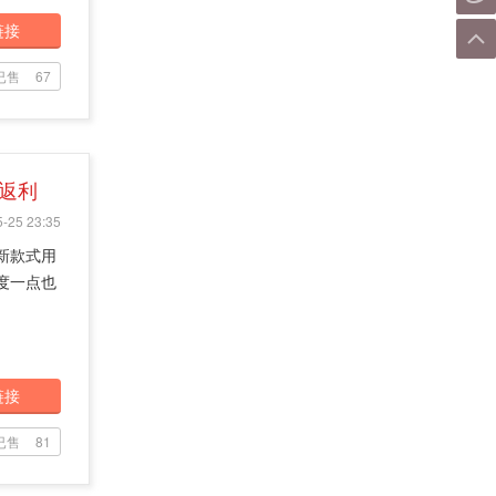
链接
已售
67
 返利
-25 23:35
，新款式用
力度一点也
链接
已售
81