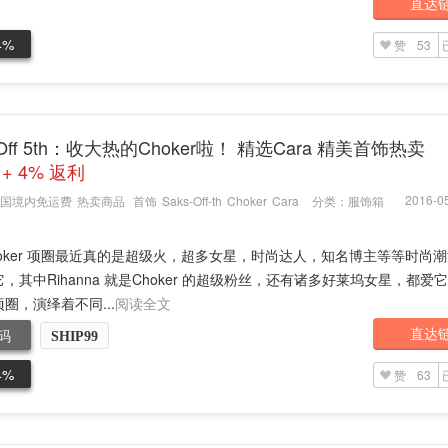
直达
4%
赞
53
 Off 5th：收大热的Choker啦！ 精选Cara 精美首饰热卖
 + 4% 返利
2016-05
国境内免运费
热卖商品
首饰
Saks-Off-th
Choker
Cara
分类：
服饰箱
hoker 项圈最近真的是超级火，超多女星，时尚达人，知名博主等等时尚
，其中Rihanna 就是Choker 的超级粉丝，还有诸多好莱坞女星，都爱
圈，演绎着不同...
阅读全文
直达
码
SHIP99
4%
赞
63