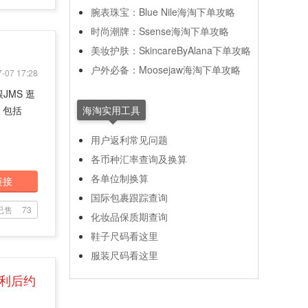
腕表珠宝：Blue Nile海淘下单攻略
时尚潮牌：Ssense海淘下单攻略
美妆护肤：SkincareByAlana下单攻略
户外必备：Moosejaw海淘下单攻略
-07 17:28
MS 逛
，包括
海淘实用工具
用户返利常见问题
各币种汇率查询及换算
各单位制换算
链接
国际包裹跟踪查询
已售
73
化妆品保质期查询
鞋子尺码看这里
服装尺码看这里
返利后约