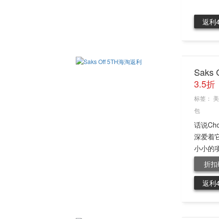
返利
Saks
3.5折
标签：
美
包
话说C
深爱着它
小小的项
折扣
返利