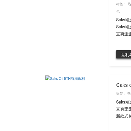
标签：
热
包
Saks
Sak
直爽歪歪，S
返利
Sak
标签：
热
Sak
直爽歪歪
新款式包