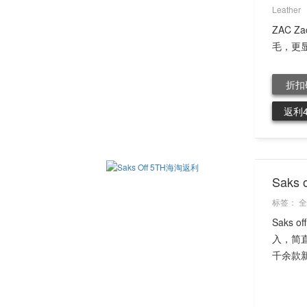
Leather
ZAC Z
毛，更显
折扣
返利
Saks
标签：
全
Saks
入，简直
千余款新