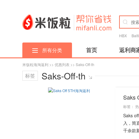
HBX
Bal
首页
返利商
所有分类
米饭粒海淘返利
>>
优惠列表
>> Saks-Off-th
Saks-Off-th
标签
Saks
标签：
热
Saks
入，简直
千余款新