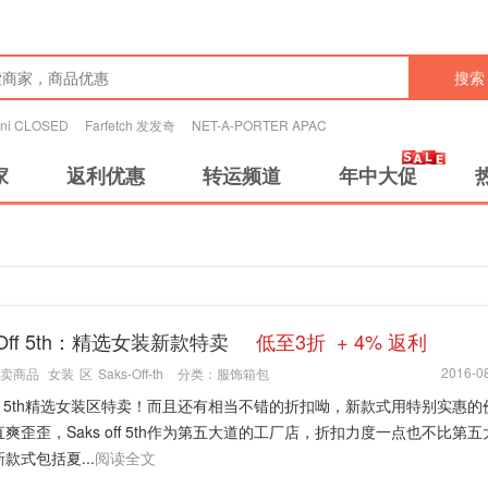
搜索
tini CLOSED
Farfetch 发发奇
NET-A-PORTER APAC
家
返利优惠
转运频道
年中大促
 Off 5th：精选女装新款特卖
低至3折 + 4% 返利
2016-08
卖商品
女装
区
Saks-Off-th
分类：
服饰箱包
 off 5th精选女装区特卖！而且还有相当不错的折扣呦，新款式用特别实惠
爽歪歪，Saks off 5th作为第五大道的工厂店，折扣力度一点也不比第
款式包括夏...
阅读全文