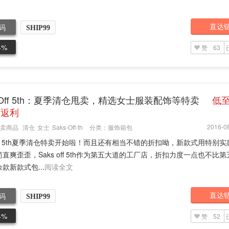
直达
码
SHIP99
4%
赞
63
s Off 5th：夏季清仓甩卖，精选女士服装配饰等特卖
低至
 返利
2016-08
卖商品
清仓
女士
Saks-Off-th
分类：
服饰箱包
 off 5th夏季清仓特卖开始啦！而且还有相当不错的折扣呦，新款式用特别
直爽歪歪，Saks off 5th作为第五大道的工厂店，折扣力度一点也不比
款新款式包...
阅读全文
直达
码
SHIP99
4%
赞
52