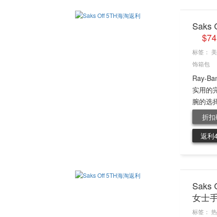
Sak
$7
标签：
美
饰箱包
Ray
实用的
腕的选择
折扣
返利
Saks 
女士
标签：
热