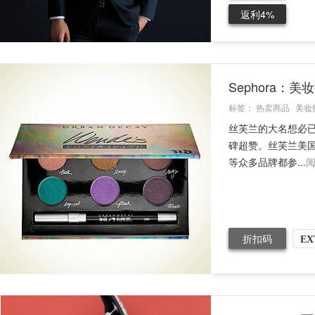
返利4%
Sephora：
标签：
热卖商品
美妆
丝芙兰的大名想必
碑超赞。丝芙兰美国官网
等众多品牌都参...
折扣码
EX