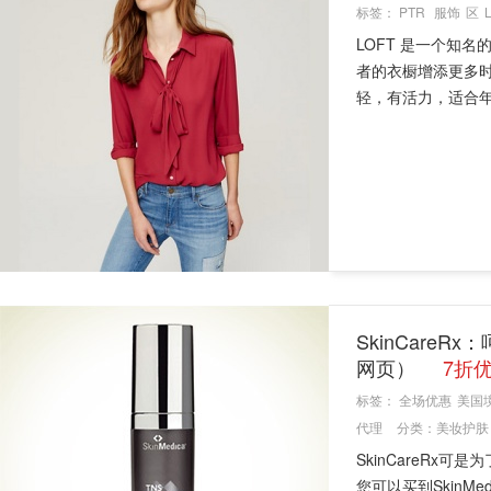
标签：
PTR
服饰
区
LOFT 是一个知
者的衣橱增添更多
轻，有活力，适合年
SkinCar
网页）
7折
标签：
全场优惠
美国
代理
分类：
美妆护肤
SkinCareR
您可以买到Skin