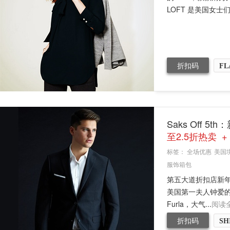
LOFT 是美国女士
折扣码
FL
Saks Off
至2.5折热卖 +
标签：
全场优惠
美国
服饰箱包
第五大道折扣店新年
美国第一夫人钟爱的ZA
Furla，大气...
阅读
折扣码
SH