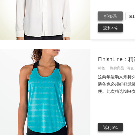
折扣码
SH
返利4%
FinishLin
标签：
热卖商品
清仓
这两年运动风潮持
装备也必须好好武
瘦。此次精选Nike
返利5%