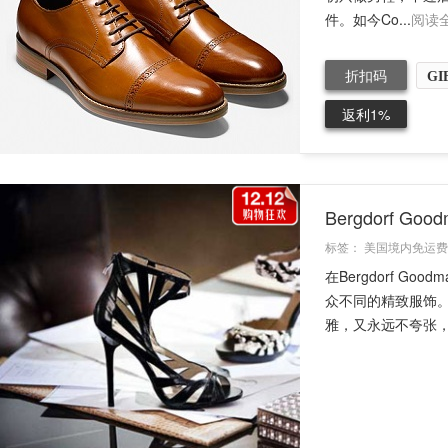
件。如今Co...
阅读
折扣码
GI
返利1%
Bergdorf 
标签：
美国境内免运费
在Bergdorf 
众不同的精致服饰
雅，又永远不夸张，