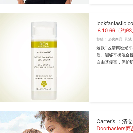
lookfantas
￡10.66（约9
标签：
热卖商品
乳液
这款T区清爽哑光
质。能够平衡混合
自由基侵害，保护肌
Carter's
Doorbasters