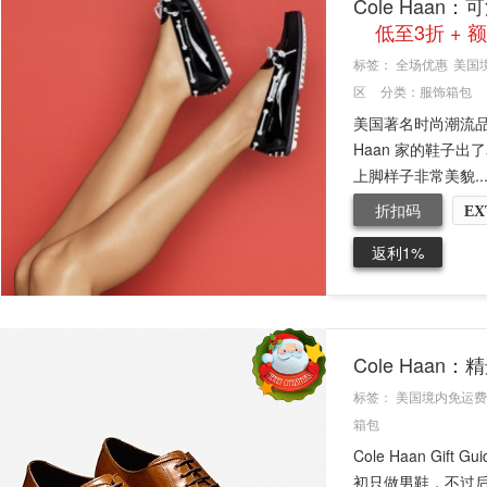
Cole Ha
低至3折 + 额
标签：
全场优惠
美国
区
分类：
服饰箱包
美国著名时尚潮流品牌C
Haan 家的鞋子
上脚样子非常美貌..
折扣码
EX
返利1%
Cole Haan：
标签：
美国境内免运费
箱包
Cole Haan Gi
初只做男鞋，不过