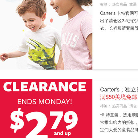
标签：
热卖商品
童装
Carter's 
出了清仓区2.5折
衣、长裤短裤套装等等
Carter's
满$50美境免邮
标签：
热卖商品
清仓
卡 特童装，选用
常推出给力的折扣，
宝们大爱的童装品牌，