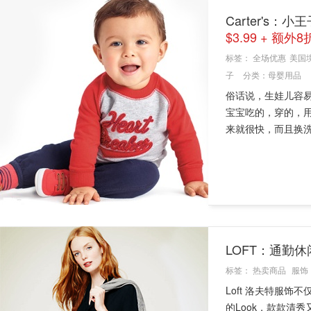
Carter's
$3.99 + 额外
标签：
全场优惠
美国
子
分类：
母婴用品
俗话说，生娃儿容
宝宝吃的，穿的，
来就很快，而且换洗
LOFT：通勤休
标签：
热卖商品
服饰
Loft 洛夫特服
的Look，款款清