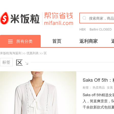
HBX
Baltini CLOSED
首页
返利商家
所有分类
米饭粒海淘返利
>>
优惠列表
>> 区
区
标签
Saks Off 
标签：
热卖商品
女装
Saks off 5
入，简直爽歪歪，Sa
千余款新款式包括夏.