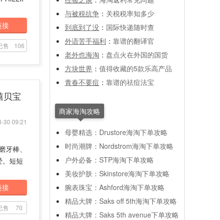
与被税抗争
：
关税税率知多少
链接
到底到了没
：
国际快递随时查
外语苦手福利
：
靠谱的翻译官
已售
106
老外也海淘
：
盘点火在外国的国货
方块世界
：
值得收藏的5款乐高产品
青春不要痘
：
靠谱的祛痘法宝
 禧贝宝
商家海淘攻略
-30 09:21
母婴精选：Drustore海淘下单攻略
时尚潮牌：Nordstrom海淘下单攻略
、磨牙棒、
户外必备：STP海淘下单攻略
爱。短短
美妆护肤：Skinstore海淘下单攻略
链接
腕表珠宝：Ashford海淘下单攻略
精品大牌：Saks off 5th海淘下单攻略
已售
70
精品大牌：Saks 5th avenue下单攻略