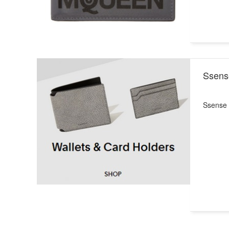
Sse
Ssen