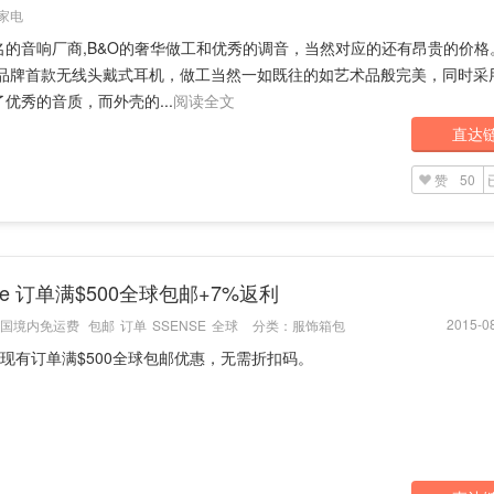
家电
名的音响厂商,B&O的奢华做工和优秀的调音，当然对应的还有昂贵的价格
该品牌首款无线头戴式耳机，做工当然一如既往的如艺术品般完美，同时采用a
优秀的音质，而外壳的...
阅读全文
直达
赞
50
nse 订单满$500全球包邮+7%返利
2015-08
国境内免运费
包邮
订单
SSENSE
全球
分类：
服饰箱包
se 现有订单满$500全球包邮优惠，无需折扣码。