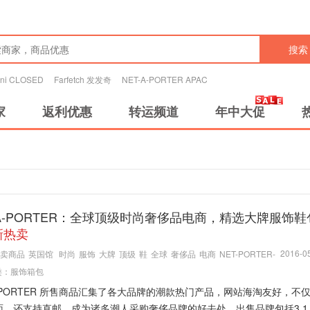
搜索
tini CLOSED
Farfetch 发发奇
NET-A-PORTER APAC
家
返利优惠
转运频道
年中大促
-A-PORTER：全球顶级时尚奢侈品电商，精选大牌服饰鞋
新热卖
2016-05
卖商品
英国馆
时尚
服饰
大牌
顶级
鞋
全球
奢侈品
电商
NET-PORTER-
类：
服饰箱包
A-PORTER 所售商品汇集了各大品牌的潮款热门产品，网站海淘友好，不
，还支持直邮，成为诸多潮人采购奢侈品牌的好去处。出售品牌包括3.1 PH