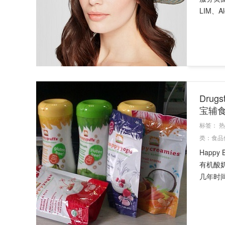
LIM、Ale
Dru
宝辅
标签：
热
类：
食品
Happ
有机酸
几年时间