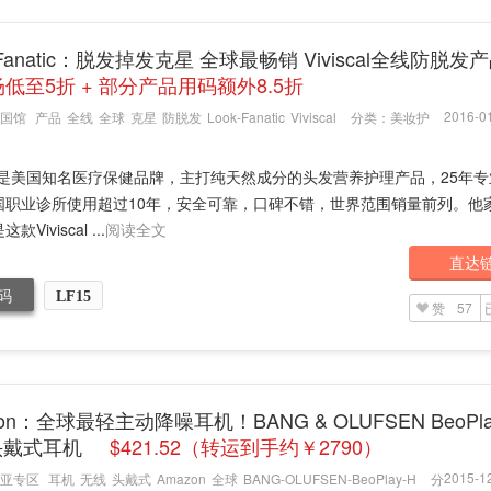
 Fanatic：脱发掉发克星 全球最畅销 Viviscal全线防脱发
低至5折 + 部分产品用码额外8.5折
2016-01
国馆
产品
全线
全球
克星
防脱发
Look-Fanatic
Viviscal
分类：
美妆护
scal是美国知名医疗保健品牌，主打纯天然成分的头发营养护理产品，25年
国职业诊所使用超过10年，安全可靠，口碑不错，世界范围销量前列。他
Viviscal ...
阅读全文
直达
码
LF15
赞
57
on：全球最轻主动降噪耳机！BANG & OLUFSEN BeoPla
头戴式耳机
$421.52（转运到手约￥2790）
2015-12
亚专区
耳机
无线
头戴式
Amazon
全球
BANG-OLUFSEN-BeoPlay-H
分