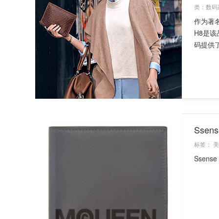
类：
数码
作为著
H8是
码提供了
Sse
标签：
美
Ssen