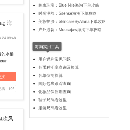
腕表珠宝：Blue Nile海淘下单攻略
时尚潮牌：Ssense海淘下单攻略
美妆护肤：SkincareByAlana下单攻略
ag 海
户外必备：Moosejaw海淘下单攻略
-24 09:48
海淘实用工具
看的水桶
用户返利常见问题
sur
各币种汇率查询及换算
各单位制换算
链接
国际包裹跟踪查询
已售
106
化妆品保质期查询
鞋子尺码看这里
服装尺码看这里
子电吹风