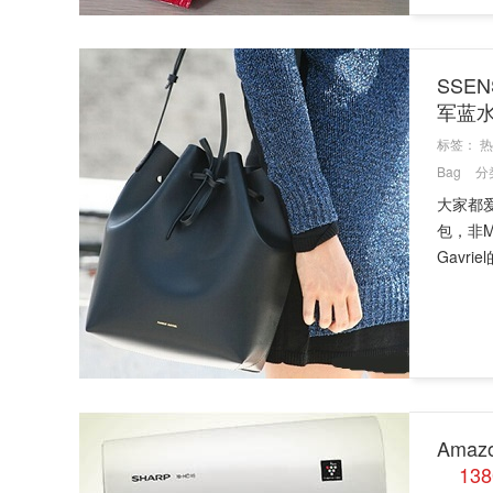
SSEN
军蓝
标签：
热
Bag
分
大家都
包，非M
Gavrie
Ama
13