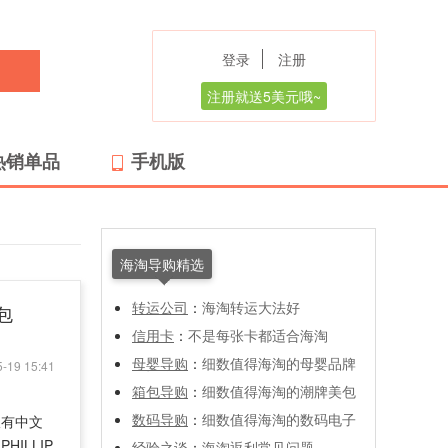
登录
注册
注册就送5美元哦~
热销单品
手机版
海淘导购精选
转运公司
：
海淘转运大法好
包
信用卡
：
不是每张卡都适合海淘
母婴导购
：
细数值得海淘的母婴品牌
-19 15:41
箱包导购
：
细数值得海淘的潮牌美包
数码导购
：
细数值得海淘的数码电子
仅有中文
ILLIP
经验之谈
：
海淘返利常见问题