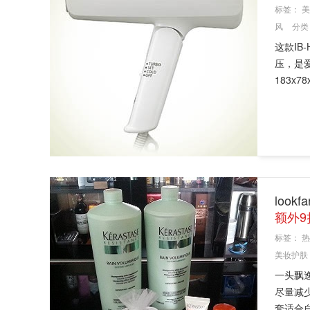
标签：
美
风
分类
这款IB
压，是爱
183x7
look
额外9
标签：
热
美妆护肤
一头飘
尽量减
套适合