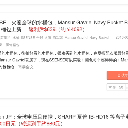
SE：火遍全球的水桶包，Mansur Gavriel Navy Bucket B
水桶包上新
返利后$639（约￥4092）
2016-03
卖商品
水桶
SSENSE
全球
火遍
海军蓝
Mansur-Gavriel-Navy-Bucket-
类：
服饰箱包
爱的水桶包，街拍好看的水桶包，很难买到的水桶包，春夏搭配衣服最好
ansur Gavriel莫属了，现在SSENSE可以买啦！颜色每个都棒棒的！Man
l的包包给...
阅读全文
直达
赞
50
zon JP：全球电压且便携，SHARP 夏普 IB-HD16 等离
800日元（转运到手约880元）