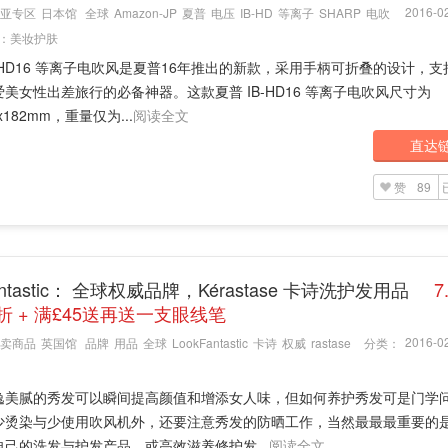
2016-02
亚专区
日本馆
全球
Amazon-JP
夏普
电压
IB-HD
等离子
SHARP
电吹
：
美妆护肤
-HD16 等离子电吹风是夏普16年推出的新款，采用手柄可折叠的设计，
美女性出差旅行的必备神器。这款夏普 IB-HD16 等离子电吹风尺寸为
8x182mm，重量仅为...
阅读全文
直达
赞
89
fantastic： 全球权威品牌，Kérastase ​卡诗洗护发用品
7
折 + 满£45送再送一支眼线笔
2016-02
卖商品
英国馆
品牌
用品
全球
LookFantastic
卡诗
权威
rastase
分类：
逸美腻的秀发可以瞬间提高颜值和增添女人味，但如何养护秀发可是门学
少烫染与少使用吹风机外，还要注意秀发的防晒工作，当然最最最重要的
自己的洗发与护发产品，或高效滋养修护发...
阅读全文