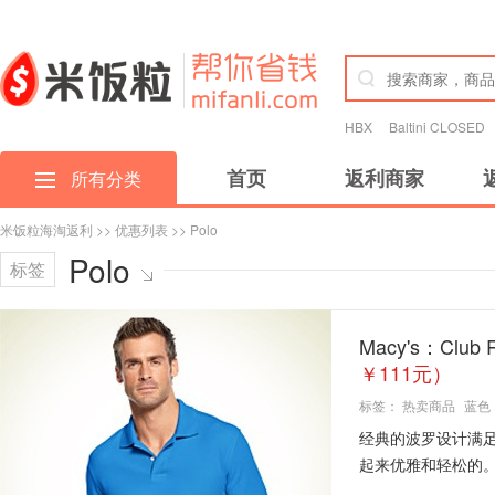
HBX
Baltini CLOSED
首页
返利商家
所有分类
米饭粒海淘返利
>>
优惠列表
>> Polo
Polo
标签
Macy's：Clu
￥111元）
标签：
热卖商品
蓝色
经典的波罗设计满
起来优雅和轻松的