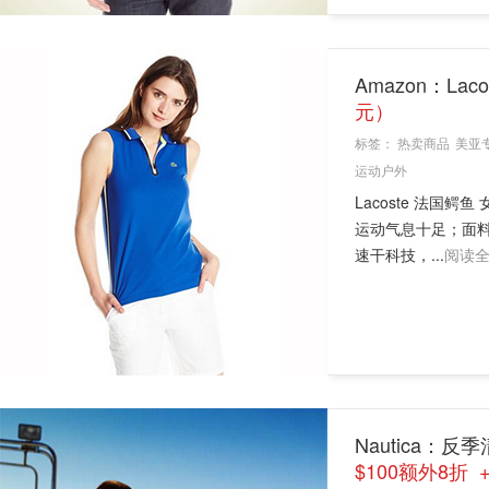
Amazon：La
元）
标签：
热卖商品
美亚
运动户外
Lacoste 法国
运动气息十足；面料轻
速干科技，...
阅读
Nautica：
$100额外8折 