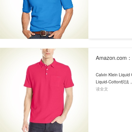
Amazon.com：C
Calvin Klein
Liquid-Cott
读全文