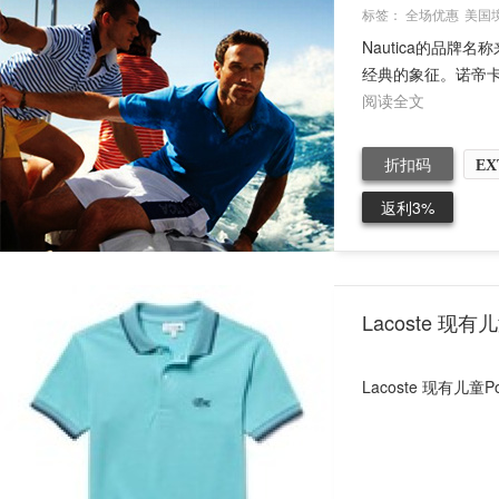
标签：
全场优惠
美国
Nautica的品牌名
经典的象征。诺帝卡
阅读全文
折扣码
EX
返利3%
Lacoste 现
Lacoste 现有儿童