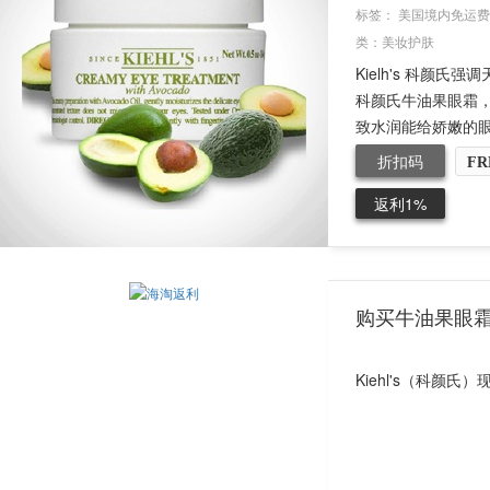
标签：
美国境内免运费
类：
美妆护肤
Kielh's 科
科颜氏牛油果眼霜，
致水润能给娇嫩的眼.
折扣码
FR
返利1%
购买牛油果眼
Kiehl's（科颜