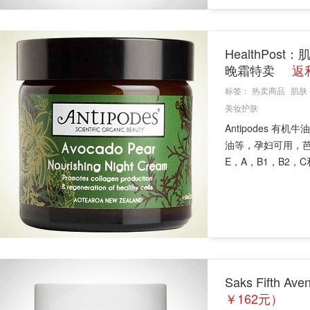
HealthPos
晚霜特卖
返
标签：
热卖商品
肌肤
美妆护肤
Antipodes 
油等，孕妇可用，
E，A，B1，B2，C和
Saks Fifth 
￥162元）