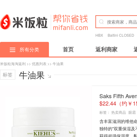
HBX
Baltini CLOSED
首页
返利商家
所有分类
米饭粒海淘返利
>>
优惠列表
>> 牛油果
牛油果
标签
Saks Fifth 
$22.44（约￥
标签：
热卖商品
眼霜
含丰富滋润的维他
独特的"双重保湿及
获得超强保湿度。配方