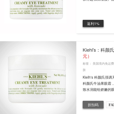
返利1%
Kiehl's：
元）
标签：
美国境内免运费
肤
Kielh's 科
科颜氏牛油果眼霜，
致水润能给娇嫩的眼.
折扣码
FA