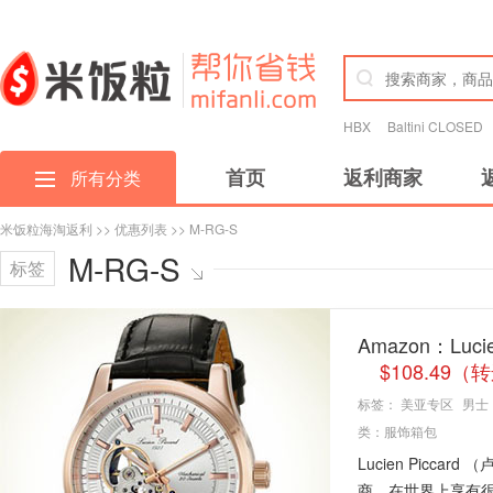
HBX
Baltini CLOSED
首页
返利商家
所有分类
米饭粒海淘返利
>>
优惠列表
>> M-RG-S
M-RG-S
标签
Amazon：Luc
$108.49
标签：
美亚专区
男士
类：
服饰箱包
Lucien Picc
商，在世界上享有很