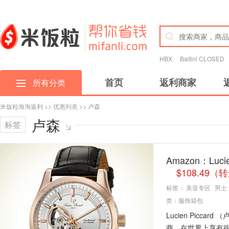
HBX
Baltini CLOSED
首页
返利商家
所有分类
米饭粒海淘返利
>>
优惠列表
>> 卢森
卢森
标签
Amazon：Luc
$108.49
标签：
美亚专区
男士
类：
服饰箱包
Lucien Picc
商，在世界上享有很