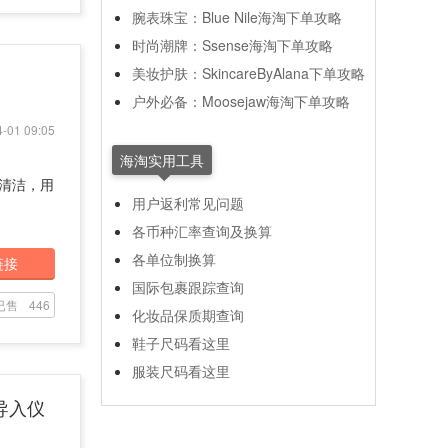
腕表珠宝：Blue Nile海淘下单攻略
时尚潮牌：Ssense海淘下单攻略
美妆护肤：SkincareByAlana下单攻略
户外必备：Moosejaw海淘下单攻略
-01 09:05
海淘实用工具
常清洁，用
用户返利常见问题
各币种汇率查询及换算
各单位制换算
链接
国际包裹跟踪查询
已售
446
化妆品保质期查询
鞋子尺码看这里
服装尺码看这里
波导入仪