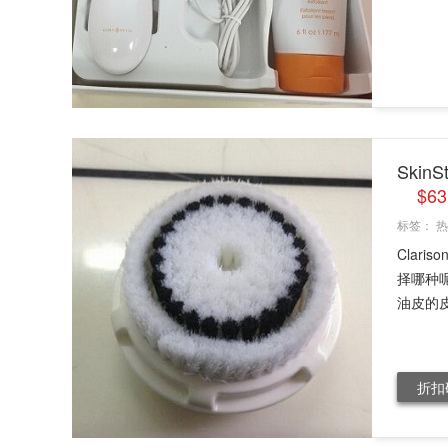
Skin
$6
标签：
热
Clar
择哪种
油皮的皮
折扣