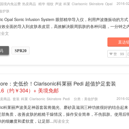
2016-02
国境内免运费
热卖商品
精华
细纹
声波
科莱
Clarisonic
Skinstore
Opal
妆护肤
sonic Opal Sonic Infusion System 眼部精华导入仪，利用声波微振动的
有效全面的导入到皮肤表皮层，高效解决眼周肌肤的各种问题，一分钟之
读全文
直达
码
SPR20
赞
99
Store：史低价！Clarisonic科莱丽 Pedi 超值护足套装
6.6（约￥304）+ 美境免邮
2016-02
卖商品
套装
科莱
Clarisonic
Skinstore
Pedi
分类：
美妆护肤
isonic科莱丽声波美足神器套装将抛光、磨砂及滋润三种功效很好的结合起
足部角质，改善皮肤的粗糙干燥情况，操作安全简单，不伤肌肤。使用后
的细嫩度和柔软度，让足部...
阅读全文