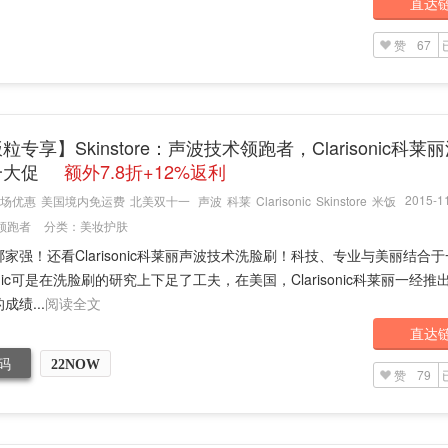
直达
赞
67
粒专享】Skinstore：声波技术领跑者，Clarisonic科莱
一大促
额外7.8折+12%返利
2015-11
场优惠
美国境内免运费
北美双十一
声波
科莱
Clarisonic
Skinstore
米饭
领跑者
分类：
美妆护肤
家强！还看Clarisonic科莱丽声波技术洗脸刷！科技、专业与美丽结合
isonic可是在洗脸刷的研究上下足了工夫，在美国，Clarisonic科莱丽一经
成绩...
阅读全文
直达
码
22NOW
赞
79