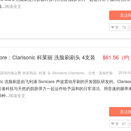
..
阅读全文
直达
赞
76
store：Clarisonic 科莱丽 洗脸刷刷头 4支装
$61.56（约
2016-04
国境内免运费
热卖商品
科莱
头
Skinstore-Clarisonic
分类：
美妆护肤
sonic 洗脸刷是由飞利浦 Sonicare 声波震动牙刷的开发团队研发的。Clarison
音速科技与天然的肌肤弹力一起运作给予温和的日常清洁。用音速的频率
种...
阅读全文
直达
赞
87