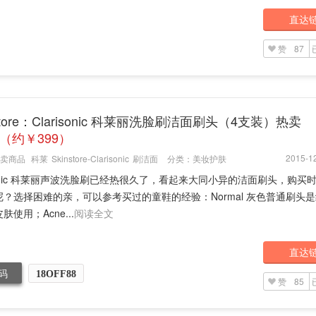
直达
赞
87
Store：Clarisonic 科莱丽洗脸刷洁面刷头（4支装）热卖
3（约￥399）
2015-12
卖商品
科莱
Skinstore-Clarisonic
刷洁面
分类：
美妆护肤
isonic 科莱丽声波洗脸刷已经热很久了，看起来大同小异的洁面刷头，购买
呢？选择困难的亲，可以参考买过的童鞋的经验：Normal 灰色普通刷头
肤使用；Acne...
阅读全文
直达
码
18OFF88
赞
85