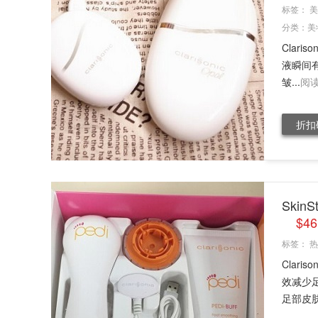
标签：
美
分类：
美
Clari
液瞬间
皱...
阅
折扣
Skin
$4
标签：
热
Clar
效减少
足部皮肤