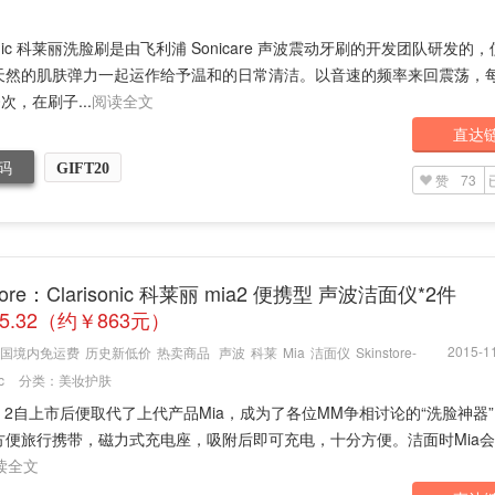
isonic 科莱丽洗脸刷是由飞利浦 Sonicare 声波震动牙刷的开发团队研发的
天然的肌肤弹力一起运作给予温和的日常清洁。以音速的频率来回震荡，
0次，在刷子...
阅读全文
直达
码
GIFT20
赞
73
store：Clarisonic 科莱丽 mia2 便携型 声波洁面仪*2件
35.32（约￥863元）
2015-11
国境内免运费
历史新低价
热卖商品
声波
科莱
Mia
洁面仪
Skinstore-
c
分类：
美妆护肤
a 2自上市后便取代了上代产品Mia，成为了各位MM争相讨论的“洗脸神器
方便旅行携带，磁力式充电座，吸附后即可充电，十分方便。洁面时Mia会以
读全文