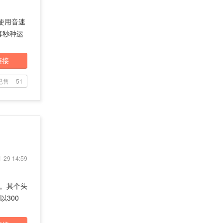
，使用音速
每秒种运
链接
已售
51
-29 14:59
”。其个头
300