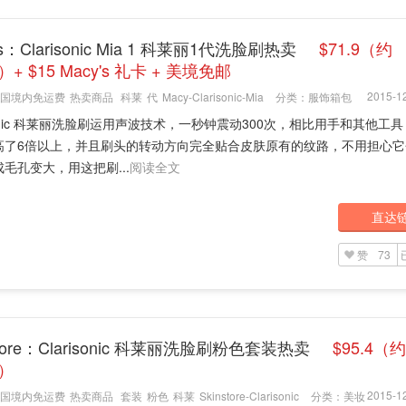
's：Clarisonic Mia 1 科莱丽1代洗脸刷热卖
$71.9（约
）+ $15 Macy's 礼卡 + 美境免邮
2015-12
国境内免运费
热卖商品
科莱
代
Macy-Clarisonic-Mia
分类：
服饰箱包
isonic 科莱丽洗脸刷运用声波技术，一秒钟震动300次，相比用手和其他工
高了6倍以上，并且刷头的转动方向完全贴合皮肤原有的纹路，不用担心它
毛孔变大，用这把刷...
阅读全文
直达
赞
73
store：Clarisonic 科莱丽洗脸刷粉色套装热卖
$95.4（约
5）
2015-12
国境内免运费
热卖商品
套装
粉色
科莱
Skinstore-Clarisonic
分类：
美妆