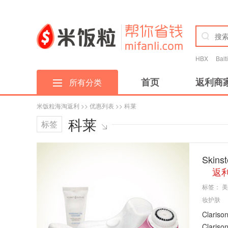
HBX
Bal
首页
返利商
所有分类
米饭粒海淘返利
>>
优惠列表
>> 科莱
科莱
标签
Skin
返利
标签：
美
妆护肤
Clar
Clar