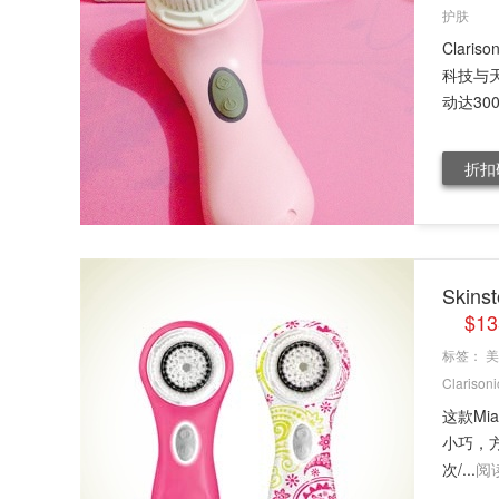
护肤
Clar
科技与
动达30
折扣
Skin
$1
标签：
美
Clarisoni
这款Mi
小巧，
次/...
阅