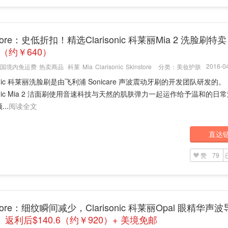
store：史低折扣！精选Clarisonic 科莱丽Mia 2 洗脸刷特卖
9（约￥640）
2016-04
国境内免运费
热卖商品
科莱
Mia
Clarisonic
Skinstore
分类：
美妆护肤
isonic 科莱丽洗脸刷是由飞利浦 Sonicare 声波震动牙刷的开发团队研发的。
isonic Mia 2 洁面刷使用音速科技与天然的肌肤弹力一起运作给予温和的日
..
阅读全文
直达
赞
79
store：细纹瞬间减少，Clarisonic 科莱丽Opal 眼精华声
返利后$140.6（约￥920）+ 美境免邮