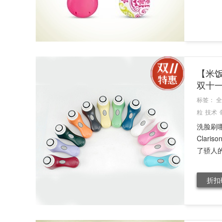
【米饭
双十
标签：
全
粒
技术
洗脸刷哪
Clar
了骄人的
折扣