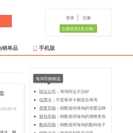
登录
注册
注册就送5美元哦~
热销单品
手机版
海淘导购精选
转运公司
：
海淘转运大法好
特卖
信用卡
：
不是每张卡都适合海淘
母婴导购
：
细数值得海淘的母婴品牌
-03 09:13
箱包导购
：
细数值得海淘的潮牌美包
数码导购
：
细数值得海淘的数码电子
常清洁，用
经验之谈
：
海淘返利常见问题