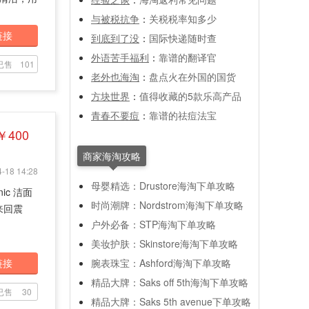
与被税抗争
：
关税税率知多少
链接
到底到了没
：
国际快递随时查
外语苦手福利
：
靠谱的翻译官
已售
101
老外也海淘
：
盘点火在外国的国货
方块世界
：
值得收藏的5款乐高产品
青春不要痘
：
靠谱的祛痘法宝
￥400
商家海淘攻略
-18 14:28
母婴精选：Drustore海淘下单攻略
ic 洁面
时尚潮牌：Nordstrom海淘下单攻略
来回震
户外必备：STP海淘下单攻略
美妆护肤：Skinstore海淘下单攻略
链接
腕表珠宝：Ashford海淘下单攻略
精品大牌：Saks off 5th海淘下单攻略
已售
30
精品大牌：Saks 5th avenue下单攻略