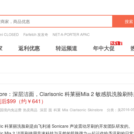
搜索
tini CLOSED
Farfetch 发发奇
NET-A-PORTER APAC
家
返利优惠
转运频道
年中大促
store：深层洁面，Clarisonic 科莱丽Mia 2 敏感肌洗脸刷
后$99（约￥641）
2016-05
国境内免运费
热卖商品
深层
面
科莱
Mia
Clarisonic
Skinstore
分类：
美
isonic 科莱丽洗脸刷是由飞利浦 Sonicare 声波震动牙刷的开发团队研发的。
isonic Mia 2 洁面刷使用音速科技与天然的肌肤弹力一起运作给予温和的日