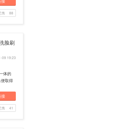
链接
已售
88
丽洗脸刷
-09 19:23
于一体的
推出便取得
链接
已售
41