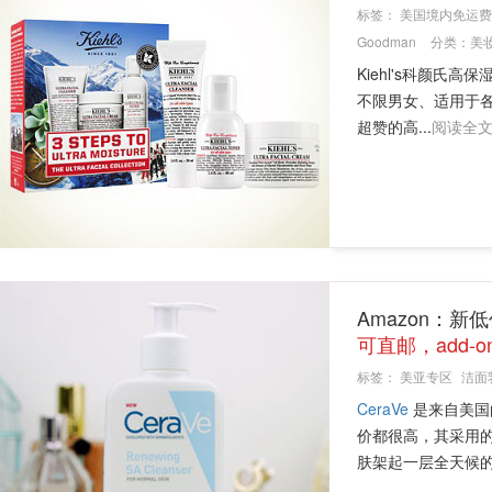
标签：
美国境内免运费
Goodman
分类：
美
Kiehl's科颜氏
不限男女、适用于
超赞的高...
阅读全
Amazon：新低价
可直邮，add-
标签：
美亚专区
洁面
CeraVe
是来自美国
价都很高，其采用的
肤架起一层全天候的保