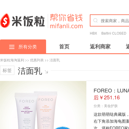
HBX
Baltini CLOSED
首页
返利商家
所有分类
米饭粒海淘返利
>>
优惠列表
>> 洁面乳
洁面乳
标签
FOREO：LUN
后￥251.16
分类：
美妆护肤
这款萌萌哒典藏版，
右下角添加海龟图案，
次，堪称FOREO家的