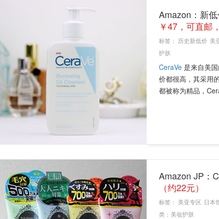
Amazon：新低价
￥47，可直邮，
标签：
历史新低价
美
护肤
CeraVe
是来自美国
价都很高，其采用
都被称为精品，Cer
Amazon JP
（约22元）
标签：
美亚专区
日本
类：
美妆护肤