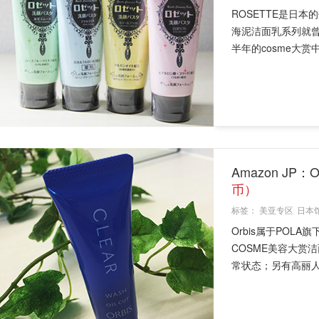
ROSETTE是日
海泥洁面乳系列就曾
半年的cosme大赏
Amazon JP
币）
标签：
美亚专区
日本
Orbis属于POL
COSME美容大赏
常状态；另有高丽人