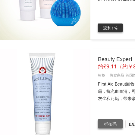
返利1%
Beauty Expe
约£9.11（约￥
标签：
热卖商品
英国
First Aid B
霜，抗充血血清，
灰尘和污垢，带来豪.
折扣码
EX