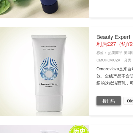
Beauty Ex
利后£27（约¥2
标签：
热卖商品
英国
OMOROVICZA
分类
Omorovicz
效。全线产品不含
绍的这款洁面乳，可
折扣码
OM