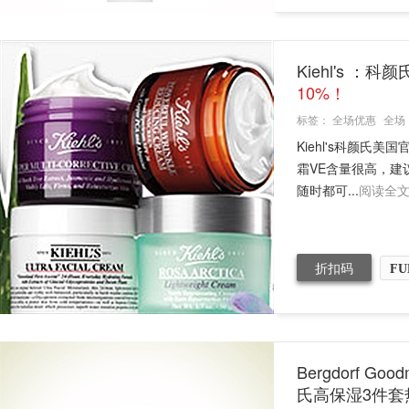
Kiehl's 
10%！
标签：
全场优惠
全场
Kiehl's科颜氏
霜VE含量很高，
随时都可...
阅读全
折扣码
FU
Bergdorf 
氏高保湿3件