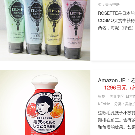
类：
美妆护肤
ROSETTE是日
COSMO大赏中获
两名，海泥（绿色）
Amazon JP
1296日元
标签：
美亚专区
日本
KEANA
分类：
美妆
这款毛孔抚子小苏打
期排在前三。含有
和角质的效果。如果