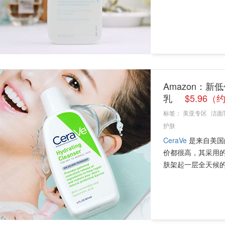
Amazon：新低价
乳
$5.96（
标签：
美亚专区
洁面
护肤
CeraVe
是来自美国
价都很高，其采用的
肤架起一层全天候的保