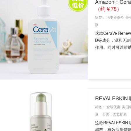
Amazon：Cera
（约￥78）
标签：
历史新低价
美
肤
这款CeraVe R
D等成分，温和无
作用。同时可以帮助淡
REVALESK
标签：
全场优惠
美国
豆
分类：
美妆护肤
这款REVALES
精萃，有效润滑清