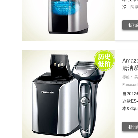
净...
阅
折扣
Amaz
清洁
标签：
美
Panason
自201
这款ES
本&ldqu.
折扣