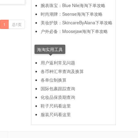
腕表珠宝：Blue Nile海淘下单攻略
时尚潮牌：Ssense海淘下单攻略
美妆护肤：SkincareByAlana下单攻略
1
总1页
户外必备：Moosejaw海淘下单攻略
海淘实用工具
用户返利常见问题
各币种汇率查询及换算
各单位制换算
国际包裹跟踪查询
化妆品保质期查询
鞋子尺码看这里
服装尺码看这里