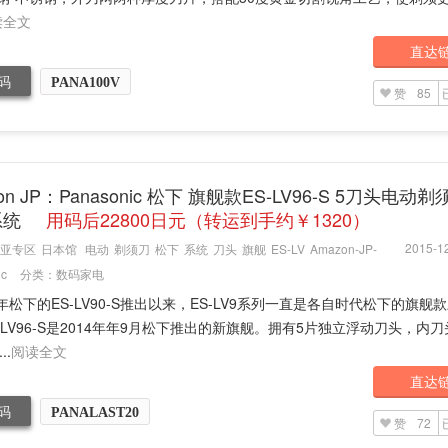
读全文
直达
码
PANA100V
赞
85
on JP：Panasonic 松下 旗舰款ES-LV96-S 5刀头电动剃
系统
用码后22800日元（转运到手约￥1320）
2015-12
亚专区
日本馆
电动
剃须刀
松下
系统
刀头
旗舰
ES-LV
Amazon-JP-
ic
分类：
数码家电
2年松下的ES-LV90-S推出以来，ES-LV9系列一直是各自时代松下的旗舰
-LV96-S是2014年年9月松下推出的新旗舰。拥有5片独立浮动刀头，内
..
阅读全文
直达
码
PANALAST20
赞
72