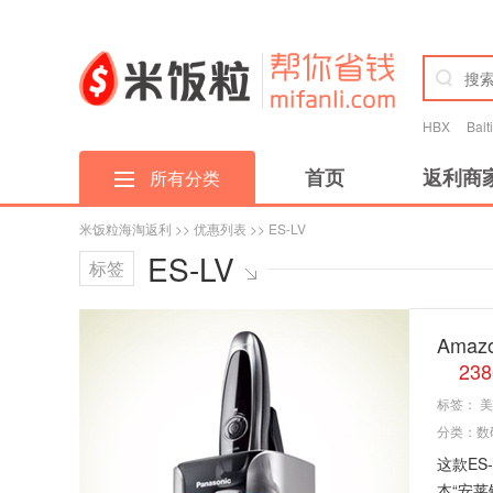
HBX
Bal
首页
返利商
所有分类
米饭粒海淘返利
>>
优惠列表
>> ES-LV
ES-LV
标签
Amaz
23
标签：
美
分类：
数
这款ES
本“安