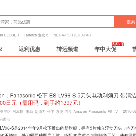
搜索
tini CLOSED
Farfetch 发发奇
NET-A-PORTER APAC
家
返利优惠
转运频道
年中大促
on：Panasonic 松下 ES-LV96-S 5刀头电动剃须刀 带
800日元（需用码，到手约1397元）
2016-02
亚专区
日本馆
电动
剃须刀
松下
系统
刀头
Amazon-Panasonic
ES-LV
码家电
-LV96-S是2014年年9月松下推出的新旗舰，拥有5片独立浮动刀头，内
莱钢”不锈钢，外刀网两种厚度刀片，搭配30度黄金切割锐角工艺，使剃须