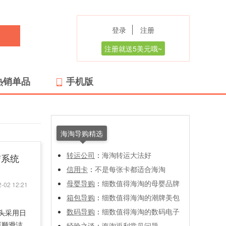
登录
注册
注册就送5美元哦~
热销单品
手机版
海淘导购精选
转运公司
：
海淘转运大法好
清洁系统
信用卡
：
不是每张卡都适合海淘
母婴导购
：
细数值得海淘的母婴品牌
-02 12:21
箱包导购
：
细数值得海淘的潮牌美包
数码导购
：
细数值得海淘的数码电子
刀头采用日
更顺滑洁
经验之谈
：
海淘返利常见问题