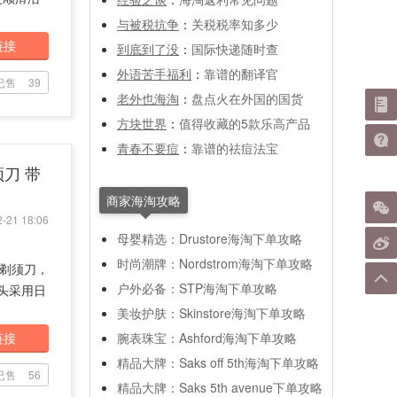
与被税抗争
：
关税税率知多少
链接
到底到了没
：
国际快递随时查
外语苦手福利
：
靠谱的翻译官
已售
39
老外也海淘
：
盘点火在外国的国货
方块世界
：
值得收藏的5款乐高产品
青春不要痘
：
靠谱的祛痘法宝
须刀 带
商家海淘攻略
-21 18:06
母婴精选：Drustore海淘下单攻略
时尚潮牌：Nordstrom海淘下单攻略
款剃须刀，
户外必备：STP海淘下单攻略
刀头采用日
美妆护肤：Skinstore海淘下单攻略
链接
腕表珠宝：Ashford海淘下单攻略
精品大牌：Saks off 5th海淘下单攻略
已售
56
精品大牌：Saks 5th avenue下单攻略