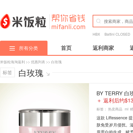
HBX
Baltini CLOSED
首页
返利商家
所有分类
米饭粒海淘返利
>>
优惠列表
>> 白玫瑰
白玫瑰
标签
BY TERRY 
＋ 返利后约$13
标签：
热卖商品
ml
这款 Liftess
肤免受岁月侵扰。
原蛋白的生成，赋予