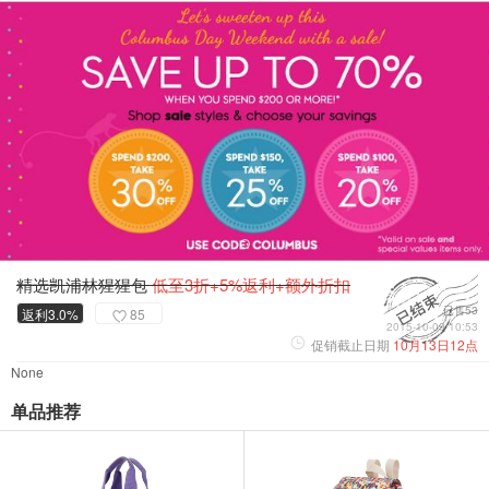
精选凯浦林猩猩包
低至3折+5%返利+额外折扣
已售53
返利3.0%
85
2015-10-09 10:53
促销截止日期
10月13日12点
None
单品推荐