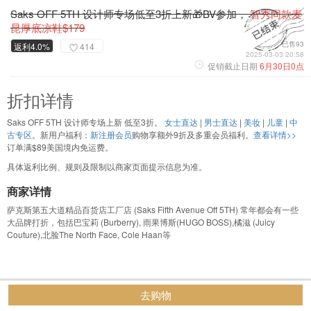
Saks OFF 5TH 设计师专场低至3折上新🎁BV参加，
智秀同款麦
昆厚底凉鞋$179
已售93
返利4.0%
414
2025-03-03 20:58
促销截止日期
6月30日0点
折扣详情
Saks OFF 5TH 设计师专场上新 低至3折。
女士直达
|
男士直达
|
美妆
|
儿童
|
中
古专区
。新用户福利：
新注册会员
购物享额外9折及多重会员福利。
查看详情>>
订单满$89美国境内免运费。
具体返利比例、规则及限制以商家页面提示信息为准。
商家详情
萨克斯第五大道精品百货店工厂店 (Saks Fifth Avenue Off 5TH) 常年都会有一些
大品牌打折，包括巴宝莉 (Burberry), 雨果博斯(HUGO BOSS),橘滋 (Juicy
Couture),北脸The North Face, Cole Haan等
去购物