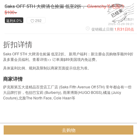
Saks OFF 5TH 大牌清仓捡漏 低至2折，
Givenchy羊毛围巾
$100+
已售21
返利4.0%
292
2025-10-29 09:21
促销截止日期
1月31日0点
折扣详情
Saks OFF 5TH 大牌清仓捡漏 低至2折。 新用户福利：新注册会员购物享额外9折
及多重会员福利。查看详情>> 订单满$89美国境内免运费。
具体返利比例、规则及限制以商家页面提示信息为准。
商家详情
萨克斯第五大道精品百货店工厂店 (Saks Fifth Avenue Off 5TH) 常年都会有一些
大品牌打折，包括巴宝莉 (Burberry), 雨果博斯(HUGO BOSS),橘滋 (Juicy
Couture),北脸The North Face, Cole Haan等
去购物