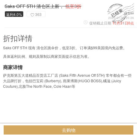
Saks OFF 5TH 清仓区上新，
低至3折
已售80
返利4.0%
363
2025-07-03 20:36
促销截止日期
10月31日0点
折扣详情
Saks OFF 5TH 现有 清仓区跳伞价，低至3折。 订单满$99美国境内免运费。
具体返利比例、规则及限制以商家页面提示信息为准。
商家详情
萨克斯第五大道精品百货店工厂店 (Saks Fifth Avenue Off 5TH) 常年都会有一些
大品牌打折，包括巴宝莉 (Burberry), 雨果博斯(HUGO BOSS),橘滋 (Juicy
Couture),北脸The North Face, Cole Haan等
去购物