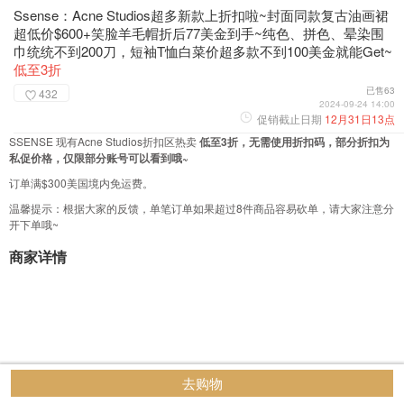
Ssense：Acne Studios超多新款上折扣啦~封面同款复古油画裙
超低价$600+笑脸羊毛帽折后77美金到手~纯色、拼色、晕染围
巾统统不到200刀，短袖T恤白菜价超多款不到100美金就能Get~
低至3折
已售63
432
2024-09-24 14:00
促销截止日期
12月31日13点
SSENSE 现有Acne Studios折扣区热卖
低至3折，无需使用折扣码，部分折扣为
私促价格，仅限部分账号可以看到哦~
订单满$300美国境内免运费。
温馨提示：根据大家的反馈，单笔订单如果超过8件商品容易砍单，请大家注意分
开下单哦~
商家详情
去购物