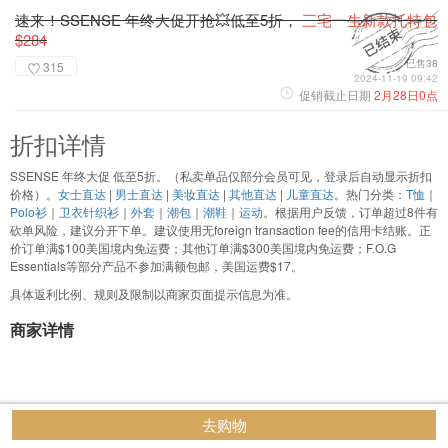
速来！SSENSE 年终大促开抢💥低至5折，
三宅一生新款托特包
$284
已售38
315
2024-11-19 09:42
促销截止日期
2月28日0点
折扣详情
SSENSE 年终大促 低至5折。（私卖单品仅部分会员可见，登录后自动显示折扣
价格）。
女士直达
|
男士直达
|
美妆直达
|
其他直达
|
儿童直达
。热门分类：
T恤
｜
Polo衫
｜
卫衣针织衫
｜
外套
｜
潮包
｜
潮鞋
｜
运动
。根据用户反馈，订单超过8件有
砍单风险，建议分开下单。建议使用无foreign transaction fee的信用卡结账。正
价订单满$100美国境内免运费；其他订单满$300美国境内免运费；F.O.G
Essentials等部分产品不参加满额包邮，美国运费$17。
具体返利比例、规则及限制以商家页面提示信息为准。
商家详情
去购物