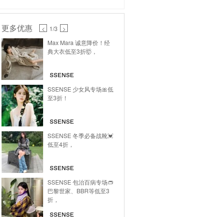
更多优惠
<
1
/3
>
Max Mara 诚意降价！经
典大衣低至3折🤯，
SSENSE 少女风专场🎀低
至3折！
SSENSE 冬季必备战靴💓
低至4折，
SSENSE 包治百病专场👝
巴黎世家、BBR等低至3
折，