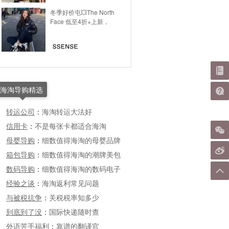
冬季好价屯💥The North
Face 低至4折+上新，
海淘导购精选
转运公司
：
海淘转运大法好
信用卡
：
不是每张卡都适合海淘
母婴导购
：
细数值得海淘的母婴品牌
箱包导购
：
细数值得海淘的潮牌美包
数码导购
：
细数值得海淘的数码电子
经验之谈
：
海淘返利常见问题
与被税抗争
：
关税税率知多少
到底到了没
：
国际快递随时查
外语苦手福利
：
靠谱的翻译官