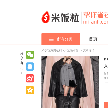
首页
所有分类
米饭粒海淘返利
>>
优惠列表
>> 文章详情
分
享
S
有
入
礼
+
标
商家