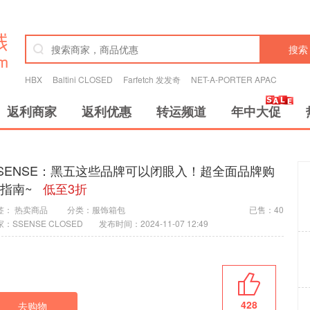
搜索
HBX
Baltini CLOSED
Farfetch 发发奇
NET-A-PORTER APAC
返利商家
返利优惠
转运频道
年中大促
SENSE：黑五这些品牌可以闭眼入！超全面品牌购
指南~
低至3折
签：
热卖商品
分类：
服饰箱包
已售：40
：SSENSE CLOSED
发布时间：2024-11-07 12:49
428
去购物