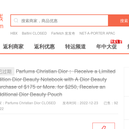
搜索
HBX
Baltini CLOSED
Farfetch 发发奇
NET-A-PORTER APAC
返利商家
返利优惠
转运频道
年中大促
Parfums Christian Dior： Receive a Limited
已过期
ition Dior Beauty Notebook with A Dior Beauty
rchase of $175 or More. for $250, Receive an
ditional Dior Beauty Pouch
：Parfums Christian Dior CLOSED
发布时间：2022-12-23
已售：92
:22