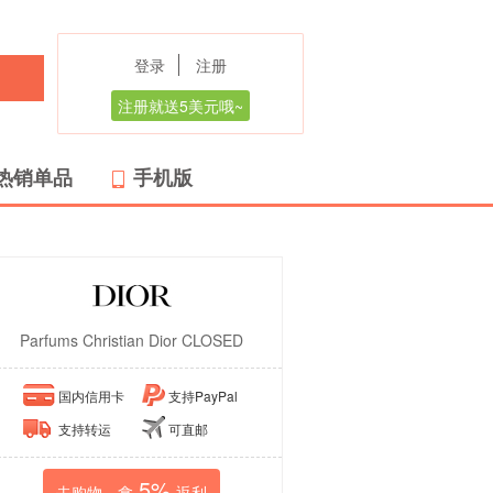
登录
注册
注册就送5美元哦~
热销单品
手机版
Parfums Christian Dior CLOSED
国内信用卡
支持PayPal
支持转运
可直邮
5%
去购物，拿
返利