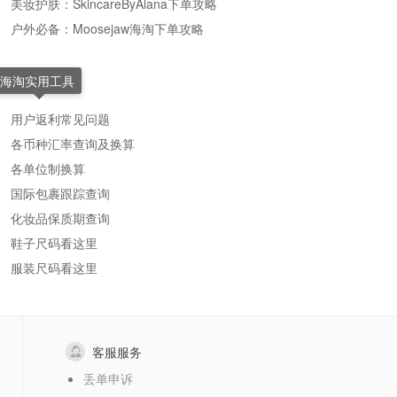
美妆护肤：SkincareByAlana下单攻略
户外必备：Moosejaw海淘下单攻略
海淘实用工具
用户返利常见问题
各币种汇率查询及换算
各单位制换算
国际包裹跟踪查询
化妆品保质期查询
鞋子尺码看这里
服装尺码看这里
客服服务
丢单申诉