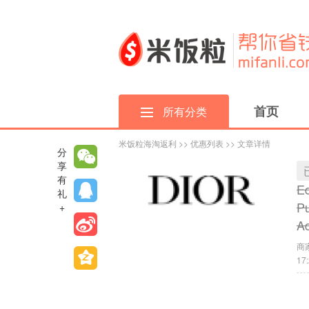
首页
所有分类
米饭粒海淘返利
>>
优惠列表
>> 文章详情
分
享
有
Ed
礼
Pu
+
Ad
商家
17