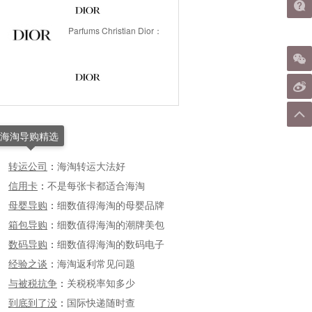
Parfums Christian Dior：
海淘导购精选
转运公司
：
海淘转运大法好
信用卡
：
不是每张卡都适合海淘
母婴导购
：
细数值得海淘的母婴品牌
箱包导购
：
细数值得海淘的潮牌美包
数码导购
：
细数值得海淘的数码电子
经验之谈
：
海淘返利常见问题
与被税抗争
：
关税税率知多少
到底到了没
：
国际快递随时查