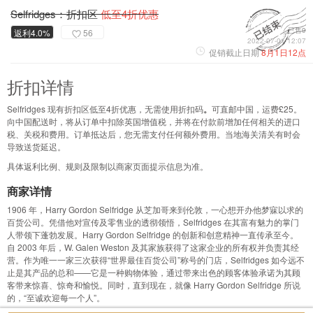
Selfridges：折扣区
低至4折优惠
已售9
返利4.0%
56
2022-07-01 12:07
促销截止日期
8月1日12点
折扣详情
Selfridges 现有折扣区低至4折优惠，无需使用折扣码
。
可直邮中国，运费£25。
向中国配送时，将从订单中扣除英国增值税，并将在付款前增加任何相关的进口
税、关税和费用。订单抵达后，您无需支付任何额外费用。当地海关清关有时会
导致送货延迟。
具体返利比例、规则及限制以商家页面提示信息为准。
商家详情
1906 年，Harry Gordon Selfridge 从芝加哥来到伦敦，一心想开办他梦寐以求的
百货公司。凭借他对宣传及零售业的透彻领悟，Selfridges 在其富有魅力的掌门
人带领下蓬勃发展。Harry Gordon Selfridge 的创新和创意精神一直传承至今。
自 2003 年后，W. Galen Weston 及其家族获得了这家企业的所有权并负责其经
营。作为唯一一家三次获得“世界最佳百货公司”称号的门店，Selfridges 如今远不
止是其产品的总和——它是一种购物体验，通过带来出色的顾客体验承诺为其顾
客带来惊喜、惊奇和愉悦。同时，直到现在，就像 Harry Gordon Selfridge 所说
的，“至诚欢迎每一个人”。