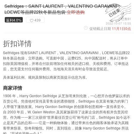
Selfridges：SAINT LAURENT，VALENTINO GARAVANI，
LOEWE等品牌22秋冬新品包袋
立即选购
已售51
返利4.0%
439
2022-10-07 15:55
促销截止日期
11月1日0点
折扣详情
Selfridges 现有SAINT LAURENT，VALENTINO GARAVANI，LOEWE等品牌22
秋冬新品包袋，立即选购。可直邮中国，运费£25。向中国配送时，将从订单中
扣除英国增值税，并将在付款前增加任何相关的进口税、关税和费用。订单抵达
后，您无需支付任何额外费用。当地海关清关有时会导致送货延迟。
具体返利比例、规则及限制以商家页面提示信息为准。
商家详情
1906 年，Harry Gordon Selfridge 从芝加哥来到伦敦，一心想开办他梦寐以求的
百货公司。凭借他对宣传及零售业的透彻领悟，Selfridges 在其富有魅力的掌门
人带领下蓬勃发展。Harry Gordon Selfridge 的创新和创意精神一直传承至今。
自 2003 年后，W. Galen Weston 及其家族获得了这家企业的所有权并负责其经
营。作为唯一一家三次获得“世界最佳百货公司”称号的门店，Selfridges 如今远不
止是其产品的总和——它是一种购物体验，通过带来出色的顾客体验承诺为其顾
客带来惊喜、惊奇和愉悦。同时，直到现在，就像 Harry Gordon Selfridge 所说
的，“至诚欢迎每一个人”。