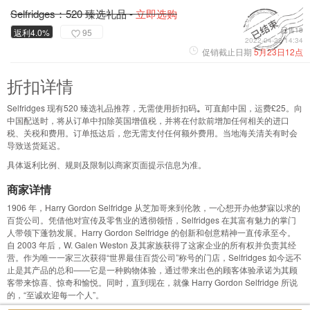
Selfridges：520 臻选礼品 -
立即选购
已售18
返利4.0%
95
2022-04-22 14:34
促销截止日期
5月23日12点
折扣详情
Selfridges 现有520 臻选礼品推荐，无需使用折扣码
。
可直邮中国，运费£25。向
中国配送时，将从订单中扣除英国增值税，并将在付款前增加任何相关的进口
税、关税和费用。订单抵达后，您无需支付任何额外费用。当地海关清关有时会
导致送货延迟。
具体返利比例、规则及限制以商家页面提示信息为准。
商家详情
1906 年，Harry Gordon Selfridge 从芝加哥来到伦敦，一心想开办他梦寐以求的
百货公司。凭借他对宣传及零售业的透彻领悟，Selfridges 在其富有魅力的掌门
人带领下蓬勃发展。Harry Gordon Selfridge 的创新和创意精神一直传承至今。
自 2003 年后，W. Galen Weston 及其家族获得了这家企业的所有权并负责其经
营。作为唯一一家三次获得“世界最佳百货公司”称号的门店，Selfridges 如今远不
止是其产品的总和——它是一种购物体验，通过带来出色的顾客体验承诺为其顾
客带来惊喜、惊奇和愉悦。同时，直到现在，就像 Harry Gordon Selfridge 所说
的，“至诚欢迎每一个人”。