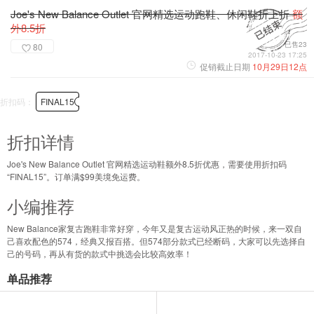
Joe's New Balance Outlet 官网精选运动跑鞋、休闲鞋折上折
额
外8.5折
已售23
80
2017-10-23 17:25
促销截止日期
10月29日12点
折扣码：
FINAL15
折扣详情
Joe's New Balance Outlet 官网精选运动鞋额外8.5折优惠，需要使用折扣码
“FINAL15”。订单满$99美境免运费。
小编推荐
New Balance家复古跑鞋非常好穿，今年又是复古运动风正热的时候，来一双自
己喜欢配色的574，经典又报百搭。但574部分款式已经断码，大家可以先选择自
己的号码，再从有货的款式中挑选会比较高效率！
单品推荐