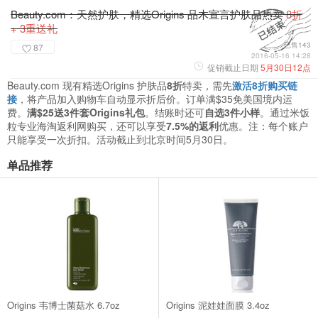
Beauty.com：天然护肤，精选Origins 品木宣言护肤品热卖
8折
+ 3重送礼
已售143
87
2016-05-16 14:28
促销截止日期
5月30日12点
Beauty.com 现有精选Origins 护肤品
8折
特卖，需先
激活8折购买链
接
，将产品加入购物车自动显示折后价。订单满$35免美国境内运
费。
满$25送3件套Origins礼包
。结账时还可
自选3件小样
。通过米饭
粒专业海淘返利网购买，还可以享受
7.5%的返利
优惠。注：每个账户
只能享受一次折扣。活动截止到北京时间5月30日。
单品推荐
Origins 韦博士菌菇水 6.7oz
Origins 泥娃娃面膜 3.4oz