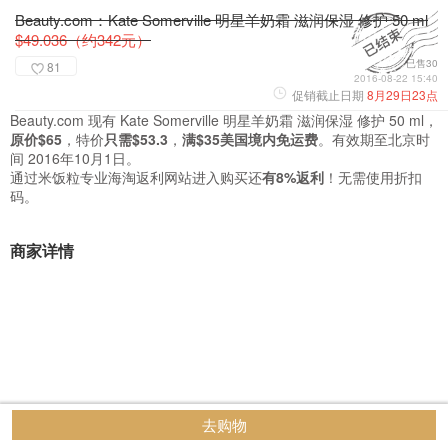
Beauty.com：Kate Somerville 明星羊奶霜 滋润保湿 修护 50 ml
$49.036（约342元）
已售30
81
2016-08-22 15:40
促销截止日期
8月29日23点
Beauty.com 现有 Kate Somerville 明星羊奶霜 滋润保湿 修护 50 ml，
原价$65
，特价
只需$53.3
，
满$35美国境内免运费
。有效期至北京时
间 2016年10月1日。
通过米饭粒专业海淘返利网站进入购买还
有8%返利
！无需使用折扣
码。
商家详情
去购物