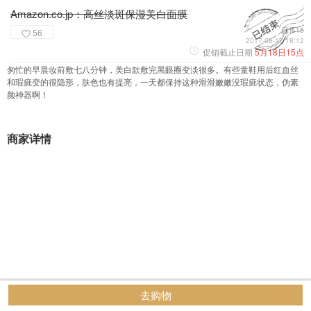
Amazon.co.jp：高丝淡斑保湿美白面膜
已售15
56
2017-08-17 18:12
促销截止日期
5月18日15点
匆忙的早晨妆前敷七八分钟，美白款敷完黑眼圈变淡很多。有些童鞋用后红血丝
和瑕疵变的很隐形，肤色也有提亮，一天都保持这种滑滑嫩嫩没瑕疵状态，伪素
颜神器啊！
商家详情
去购物