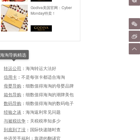
Godiva美国官网：Cyber
Monday特卖！
海淘导购精选
转运公司
：
海淘转运大法好
信用卡
：
不是每张卡都适合海淘
母婴导购
：
细数值得海淘的母婴品牌
箱包导购
：
细数值得海淘的潮牌美包
数码导购
：
细数值得海淘的数码电子
经验之谈
：
海淘返利常见问题
与被税抗争
：
关税税率知多少
到底到了没
：
国际快递随时查
外语苦手福利
：
靠谱的翻译官