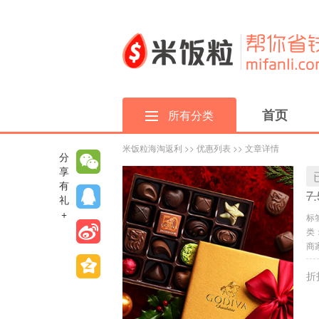
首页
所有分类
米饭粒海淘返利
>>
优惠列表
>> 文章详情
分
享
有
7
礼
+
标
类
商家
折