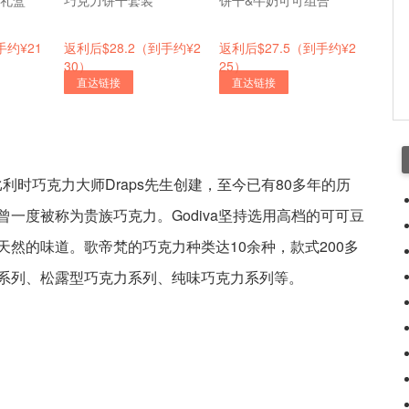
力礼盒
巧克力饼干套装
饼干&牛奶可可组合
手约¥21
返利后$28.2（到手约¥2
返利后$27.5（到手约¥2
30）
25）
直达链接
直达链接
由比利时巧克力大师Draps先生创建，至今已有80多年的历
一度被称为贵族巧克力。Godiva坚持选用高档的可可豆
然的味道。歌帝梵的巧克力种类达10余种，款式200多
系列、松露型巧克力系列、纯味巧克力系列等。