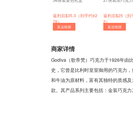
36块装金色礼盒
27块装黑巧克
返利后$35.3（到手约¥2
返利后$25（到
76）
2）
直达链接
直达链接
商家详情
Godiva（歌帝梵）巧克力于1926年
史，它曾是比利时皇室御用的巧克力，曾
和牛油为原材料，富有其独特的质感及天
款。其产品系列主要包括：金装巧克力