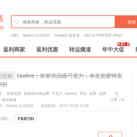
搜索
HBX
Baltini CLOSED
Farfetch 发发奇
NET-A-PORTER APAC
返利商家
返利优惠
转运频道
年中大促
Godiva：皇家供品级巧克力，亲友甜蜜特卖
已过期
.5折
签：
全场优惠
美国境内免运费
巧克力
Godiva
亲友
皇家
品级
分
：
食品保健
已售：91
：Godiva CLOSED
发布时间：2015-12-04 14:39
扣码：
FRIEND