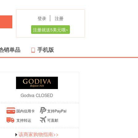
登录
注册
注册就送5美元哦~
热销单品
手机版
Godiva CLOSED
国内信用卡
支持PayPal
支持转运
可直邮
该商家购物指南>>