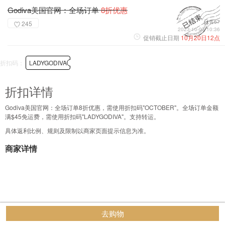
Godiva美国官网：全场订单
8折优惠
已售67
245
2023-10-07 10:36
促销截止日期
10月20日12点
折扣码：
LADYGODIVA
折扣详情
Godiva美国官网：全场订单8折优惠，需使用折扣码"OCTOBER"。全场订单金额
满$45免运费，需使用折扣码"LADYGODIVA"。支持转运。
具体返利比例、规则及限制以商家页面提示信息为准。
商家详情
去购物