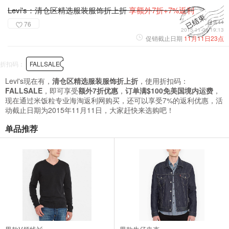
Levi's：清仓区精选服装服饰折上折
享额外7折+7%返利
已售44
76
2015-11-05 19:13
促销截止日期
11月11日23点
折扣码：
FALLSALE
Levi's现在有，
清仓区精选服装服饰折上折
，使用折扣码：
FALLSALE
，即可享受
额外7折优惠
，
订单满$100免美国境内运费
，
现在通过米饭粒专业海淘返利网购买，还可以享受7%的返利优惠，活
动截止日期为2015年11月11日，大家赶快来选购吧！
单品推荐