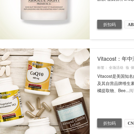
折扣码
AB
Vitacost
标签：
全场活动
妆
Vitacost是
及其自营品牌维生素产
橘提取物、Bee...
阅
折扣码
CN