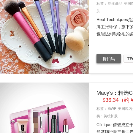
标签：
热卖商品
英国
肤
Real Techni
牌主张环保，旗下
也能达到动物毛的柔.
折扣码
TE
Macy's：精选Cl
$36.34（
标签：
GWP
美国境内
类：
美妆护肤
Clinique 倩
碧基础护肤三步曲