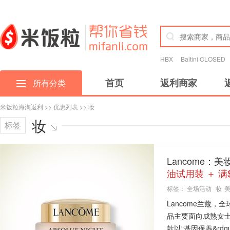
HBX
Baltini CLOSED
首页
返利商家
所有分类
米饭粒海淘返利
>>
优惠列表
>> 妆
妆
标签
Lancome
油试用装 ＋ 满$
标签：
全场活动
妆
Lancome兰蔻
品主要面向成熟女
款以“基因保养&rdqu.