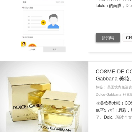
lululun 的面膜，Dr.sh
折扣码
CH
COSME-DE
Gabbana 
标签：
美国境内免运费
Dolce-Gabbana
杜嘉
收美妆香水啦！COSM
低至5.7折！唇彩
了。Dolc...
阅读全