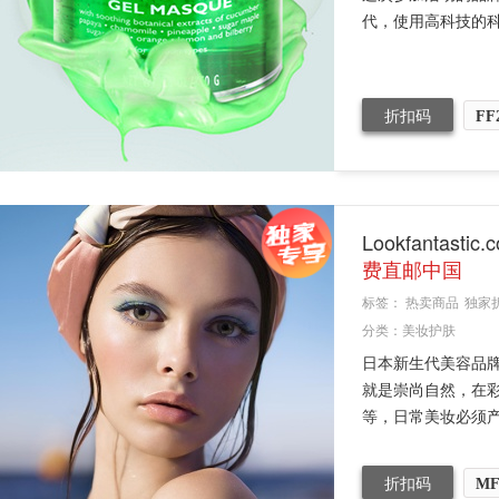
代，使用高科技的科
折扣码
FF
Lookfanta
费直邮中国
标签：
热卖商品
独家
分类：
美妆护肤
日本新生代美容品牌
就是崇尚自然，在
等，日常美妆必须产品
折扣码
M