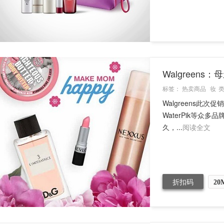
Walgreen
标签：
热卖商品
妆
Walgreens此次
WaterPik等众
久，...
阅读全文
折扣码
20