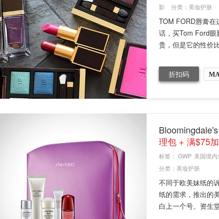
影
分类：
美妆护肤
TOM FORD唇
话，买Tom For
贵，但是它的性价比确
折扣码
M
Bloomingda
理包 + 满$7
标签：
GWP
美国境内
分类：
美妆护肤
不同于欧美妹纸的
纸的需求，推出的
白上一个号。资生堂