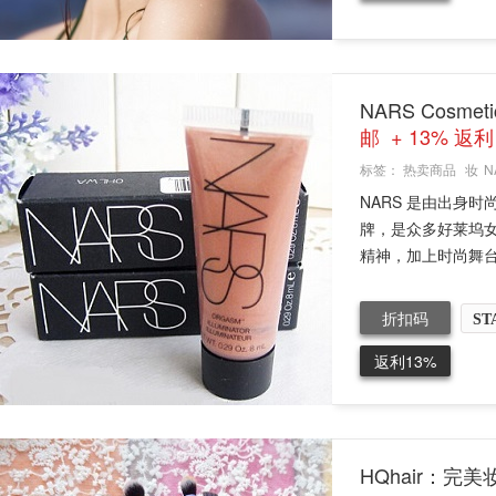
NARS Cosme
邮 + 13% 返利
标签：
热卖商品
妆
N
NARS 是由出身时尚
牌，是众多好莱坞女
精神，加上时尚舞台.
折扣码
ST
返利13%
HQhair：完美