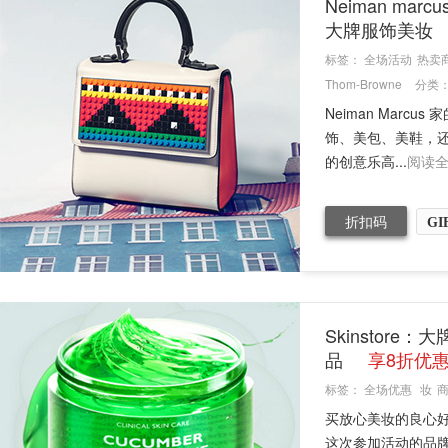
Neiman mar
大牌服饰美妆
标签：
全场活动
热卖
Thom-Browne
分类
Neiman Mar
饰、美包、美鞋，还有尼
的创意乐高...
阅读
折扣码
GI
Skinstor
品
享8折优
标签：
全场优惠
妆
买放心美妆的良心好
这次参加活动的品牌