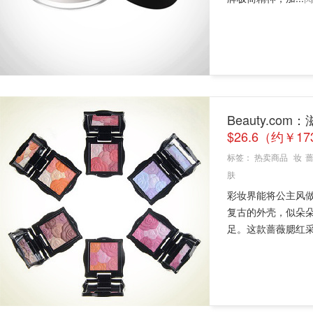
Beauty.co
$26.6（约￥17
标签：
热卖商品
妆
肤
彩妆界能将公主风做
复古的外壳，似朵
足。这款蔷薇腮红采