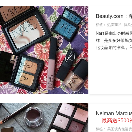
Beauty.co
标签：
热卖商品
特卖
Nars是由出身时尚界
牌，是众多好莱坞女
化妆品界的潮流，它家
Neiman Ma
最高送$500
标签：
美国境内免运费