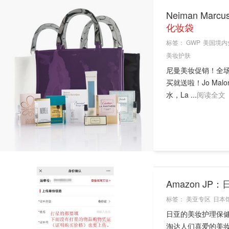
Neiman Ma
化妆袋
标签：
GWP
美国境内
美妆护肤
尼曼美妆促销！全
买就送啦！Jo Malo
水，La ...
阅读全文
Amazon 
标签：
美亚专区
日本
日亚的美妆护理保
淘达人们喜爱的美妆