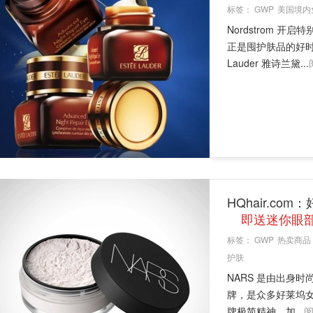
标签：
GWP
美国境内
Nordstrom
正是囤护肤品的好时机
Lauder 雅诗兰黛...
HQhair.c
即送迷你眼
标签：
GWP
热卖商品
护肤
NARS 是由出身时尚
牌，是众多好莱坞女
牌极简精神，加...