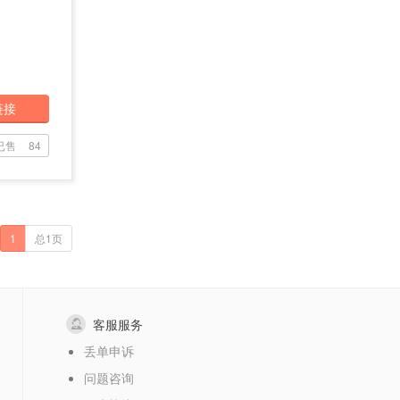
链接
已售
84
1
总1页
客服服务
丢单申诉
问题咨询