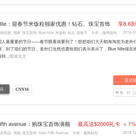
e Nile：迎春节米饭粒独家优惠！钻石、珠宝首饰
享8.6
2016-01
场优惠
独家
珠宝首饰
Blue-Nile
米饭粒
钻石
迎春节
分类：
服饰箱包
国人最重要的节日——春节眼看就要到了！想想咱们大天朝海淘党为老外
，到了咱们的节日，老外们当然也要给咱们表示表示了，Blue Nile现在
特...
阅读全文
直达
码
CNY16
赞
97
 fifth avenue：购珠宝首饰满额
最高送$2000礼卡 + 1
2015-12
卖商品
满额
珠宝首饰
Saks-Fifth-Avenue
分类：
服饰箱包