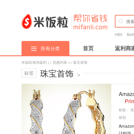
HBX
Bal
首页
返利商
所有分类
米饭粒海淘返利
>>
优惠列表
>> 珠宝首饰
珠宝首饰
标签
Ama
Pr
标签：
美
箱包
Amaz
计时尚