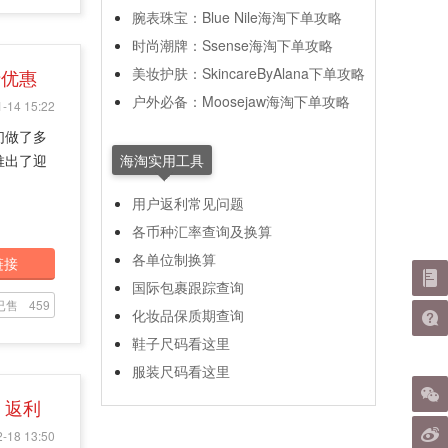
腕表珠宝：Blue Nile海淘下单攻略
时尚潮牌：Ssense海淘下单攻略
美妆护肤：SkincareByAlana下单攻略
折优惠
户外必备：Moosejaw海淘下单攻略
-14 15:22
们做了多
推出了迎
海淘实用工具
用户返利常见问题
各币种汇率查询及换算
各单位制换算
链接
国际包裹跟踪查询
已售
459
化妆品保质期查询
鞋子尺码看这里
服装尺码看这里
% 返利
-18 13:50