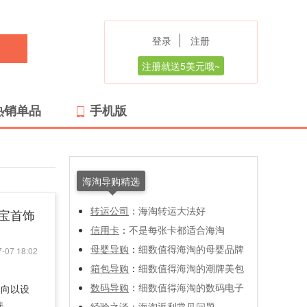
登录
注册
注册就送5美元哦~
热销单品
手机版
海淘导购精选
转运公司
：
海淘转运大法好
珠宝首饰
信用卡
：
不是每张卡都适合海淘
母婴导购
：
细数值得海淘的母婴品牌
-07 18:02
箱包导购
：
细数值得海淘的潮牌美包
数码导购
：
细数值得海淘的数码电子
一向以设
选
经验之谈
：
海淘返利常见问题