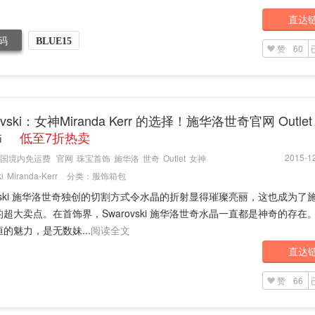
直达
码
BLUE15
赞
60
ovski：女神Miranda Kerr 的选择！施华洛世奇官网 Outle
饰
低至7折热卖
2015-12
国境内免运费
官网
珠宝首饰
施华洛
世奇
Outlet
女神
i
Miranda-Kerr
分类：
服饰箱包
ovski 施华洛世奇独创的切割方式令水晶的折射显得璀璨亮丽，这也成为了
超大卖点。在首饰界，Swarovski 施华洛世奇水晶一直都是神奇的存在
的魅力，是无数妹...
阅读全文
直达
赞
66