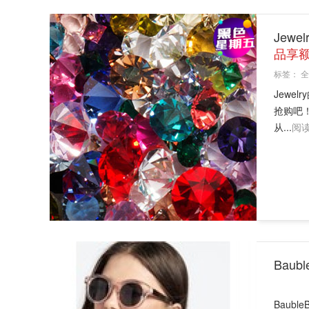
Jew
品享额
标签：
全
Jew
抢购吧！
从...
阅
Bau
Baubl