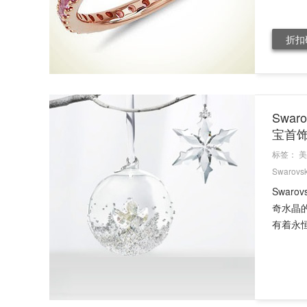
折扣
Swar
宝首
标签：
美
Swarovsk
Swar
奇水晶的
有着永恒