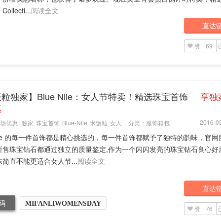
ollecti...
阅读全文
直达
赞
69
粒独家】Blue Nile：女人节特卖！精选珠宝首饰
享独家
惠
2016-03
场优惠
独家
珠宝首饰
Blue-Nile
米饭粒
女人
分类：
服饰箱包
 Nile 的每一件首饰都是精心挑选的，每一件首饰都赋予了独特的韵味，官
所售珠宝钻石都通过独立的质量鉴定​,作为一个闪闪发亮的珠宝钻石良心好
简直不能更适合女人节...
阅读全文
直达
码
MIFANLIWOMENSDAY
赞
76