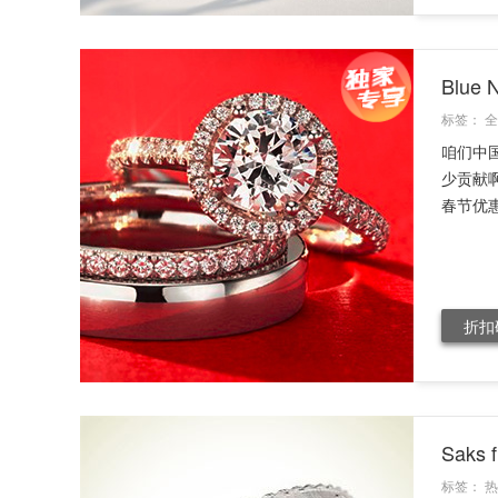
Blu
标签：
全
咱们中
少贡献啊
春节优惠
折扣
Saks
标签：
热