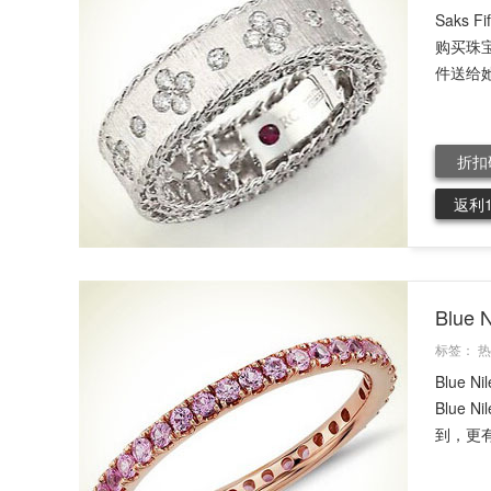
Saks
购买珠
件送给她
折扣
返利
Blu
标签：
热
Blue
Blue
到，更有