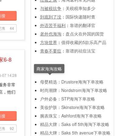
与被税抗争
：
关税税率知多少
链接
到底到了没
：
国际快递随时查
外语苦手福利
：
靠谱的翻译官
已售
44
老外也海淘
：
盘点火在外国的国货
方块世界
：
值得收藏的5款乐高产品
青春不要痘
：
靠谱的祛痘法宝
6-8
商家海淘攻略
-07 14:28
母婴精选：Drustore海淘下单攻略
网服务非常
时尚潮牌：Nordstrom海淘下单攻略
店，他们
户外必备：STP海淘下单攻略
美妆护肤：Skinstore海淘下单攻略
链接
腕表珠宝：Ashford海淘下单攻略
精品大牌：Saks off 5th海淘下单攻略
已售
92
精品大牌：Saks 5th avenue下单攻略