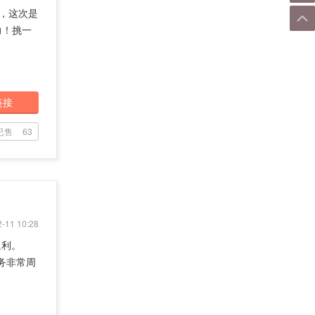
动，这次是
力！挑一
链接
已售
63
-11 10:28
返利。
服务非常周