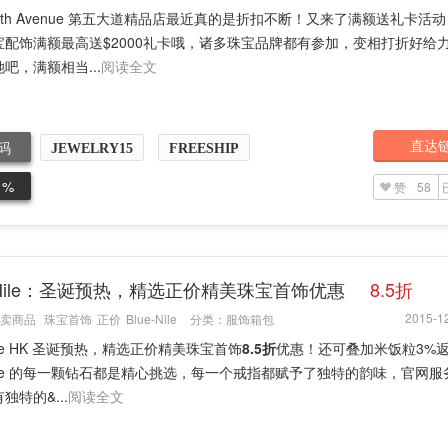
 Fifth Avenue 第五大道精品店最近真的是折扣不断！又来了满额送礼卡活
宝配饰满额最高送$2000礼卡哦，诸多珠宝品牌都有参加，变相打折好给
吧，满额相当...
阅读全文
直达
码
JEWELRY15
FREESHIP
1%
赞
58
e Nile：圣诞预热，精选正价精美珠宝首饰优惠
8.5折
2015-12
卖商品
珠宝首饰
正价
Blue-Nile
分类：
服饰箱包
 Nile HK 圣诞预热，精选正价精美珠宝首饰
8.5折
优惠！还可叠加米饭粒3%
 Nile 的每一颗钻石都是精心挑选，每一个戒指都赋予了独特的韵味，官网
独特的&...
阅读全文