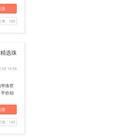
链接
已售
165
t 精选珠
-02 16:56
施华洛世
。平价却
链接
已售
143