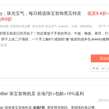
elry：珠光宝气，每日精选珠宝首饰黑五特卖
低至9.4折
外9折
2015-11
场优惠
美国境内免运费
珠宝首饰
珠光宝气
Jewelry
分类：
服饰箱包
elry的黑五热卖已经开始了！您赶紧放下手里的早点、午饭、晚饭、夜宵，
脖子上挂二斤项链，一个手上戴6个戒指的“壕”做派的成本在Jewelry被
读全文
直达
赞
66
bleBar 珠宝首饰热卖 全场7折+包邮+10%返利
2015-07
eBar 现有珠宝首饰热卖,
全场7折
, 需使用优惠码。美国境内免运费。