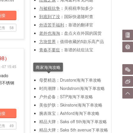
与被税抗争
：
关税税率知多少
链接
到底到了没
：
国际快递随时查
外语苦手福利
：
靠谱的翻译官
已售
58
老外也海淘
：
盘点火在外国的国货
方块世界
：
值得收藏的5款乐高产品
青春不要痘
：
靠谱的祛痘法宝
98）
-07 15:45
商家海淘攻略
ado
母婴精选：Drustore海淘下单攻略
采用不锈钢
时尚潮牌：Nordstrom海淘下单攻略
户外必备：STP海淘下单攻略
美妆护肤：Skinstore海淘下单攻略
链接
腕表珠宝：Ashford海淘下单攻略
精品大牌：Saks off 5th海淘下单攻略
已售
49
精品大牌：Saks 5th avenue下单攻略