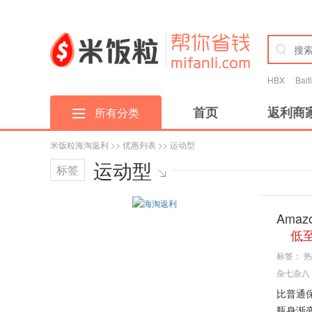
HBX
Bal
首页
返利商
所有分类
米饭粒海淘返利
>>
优惠列表
>> 运动型
运动型
标签
Ama
低
标签：
热
杂七杂八
比普通
瓶身渐