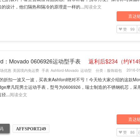
口的设计，他们隔热和隔冷的原理是一样的...
阅读全文
直达
赞
99
ord：Movado 0606926运动型手表
返利后$234（约¥14
2016-01
场优惠
美国境内免运费
手表
Ashford-Movado
运动型
分类：
服饰箱包
ord的折扣一波又一波，买表来Ashford绝对不亏！今天给大家介绍的这款Mov
t Edge摩凡陀男士运动手表，型号为0606926，瑞士制造的不锈钢机芯，
径...
阅读全文
直达
码
AFFSPORT249
赞
86