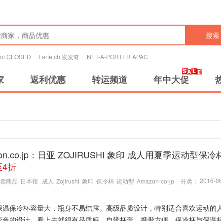
搜索
tini CLOSED
Farfetch 发发奇
NET-A-PORTER APAC
家
返利优惠
转运频道
年中大促
zon.co.jp：日亚 ZOJIRUSHI 象印 成人用夏季运动型保
至4折
2016-06
卖商品
日本馆
成人
Zojirushi
象印
保冷杯
运动型
Amazon-co-jp
分类：
保温保冷杯容量大，瓶身不易结露。高级品质设计，特别适合喜欢运动的
变色的设计，看上去就很有品质感。自带杯套，携带方便。保冷杯与保温