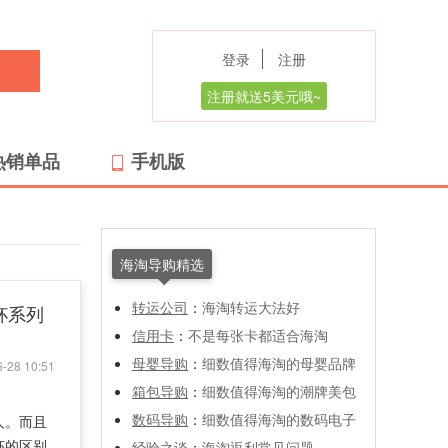
登录
注册
注册就送5美元哦~
热销单品
手机版
海淘导购精选
转运公司
：
海淘转运大法好
冷杯系列
信用卡
：
不是每张卡都适合海淘
母婴导购
：
细数值得海淘的母婴品牌
-28 10:51
箱包导购
：
细数值得海淘的潮牌美包
数码导购
：
细数值得海淘的数码电子
人。而且
杯的区别
经验之谈
：
海淘返利常见问题