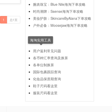
腕表珠宝：Blue Nile海淘下单攻略
时尚潮牌：Ssense海淘下单攻略
美妆护肤：SkincareByAlana下单攻略
1
总1页
户外必备：Moosejaw海淘下单攻略
海淘实用工具
用户返利常见问题
各币种汇率查询及换算
各单位制换算
国际包裹跟踪查询
化妆品保质期查询
鞋子尺码看这里
服装尺码看这里