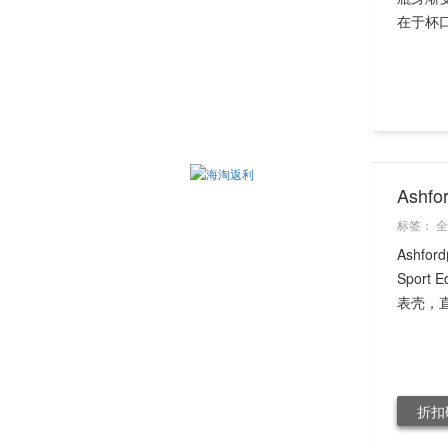
在于杯
Ashf
标签：
全
Ashf
Spor
表壳，直
折扣